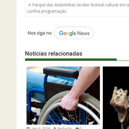
Navegação
Parque das Andorinhas recebe festival cultural em ab
de
confira programação
Post
Notícias relacionadas
ago 6, 2026
Redação
0