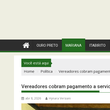
OURO PRETO
MARIANA
ITABIRITO
Você está aqui
Home
Política
Vereadores cobram pagamento
Vereadores cobram pagamento a servid
abr 8, 2026
Hynara Versiani