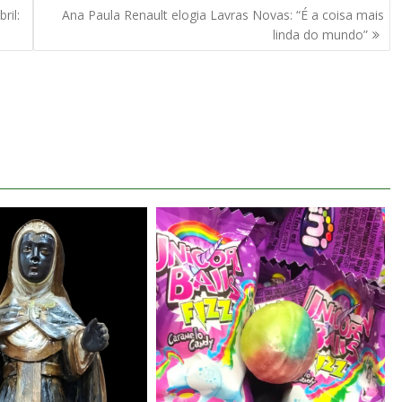
ril:
Ana Paula Renault elogia Lavras Novas: “É a coisa mais
linda do mundo”