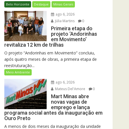
Belo Horizonte
Destaque
Minas Gerais
ago 6, 2026
Júlia Martins
0
Primeira etapa do
projeto ‘Andorinhas
em Movimento’
revitaliza 12 km de trilhas
O projeto “Andorinhas em Movimento” concluiu,
após quatro meses de obras, a primeira etapa de
reestruturação...
Meio Ambiente
ago 6, 2026
Mateus Del'Amore
0
Mart Minas abre
novas vagas de
emprego e lança
programa social antes da inauguração em
Ouro Preto
A menos de dois meses da inauguração da unidade