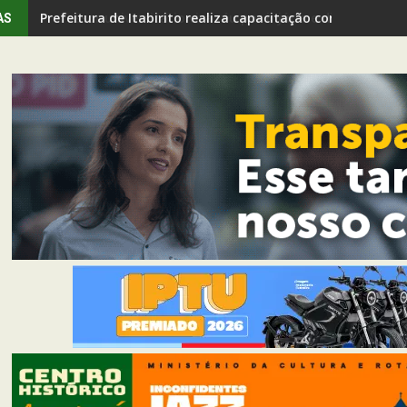
Professor universitário vira réu por injúria e discrimina
AS