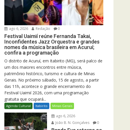
ago 6, 2026
Redação
0
Festival Uaimií reúne Fernanda Takai,
Inconfidentes Jazz Orquestra e grandes
nomes da música brasileira em Acuruí;
confira a programação
O distrito de Acuruí, em Itabirito (MG), será palco de
um dos maiores encontros entre música,
patrimônio histórico, turismo e cultura de Minas
Gerais. No próximo sábado, 15 de agosto, a partir
das 11h, acontece o grande encerramento do
Festival Uaimií 2026, com uma programação
gratuita que ocupará...
Agenda Cultural
Itabirito
Minas Gerais
ago 6, 2026
João B. N. Gonçalves
0