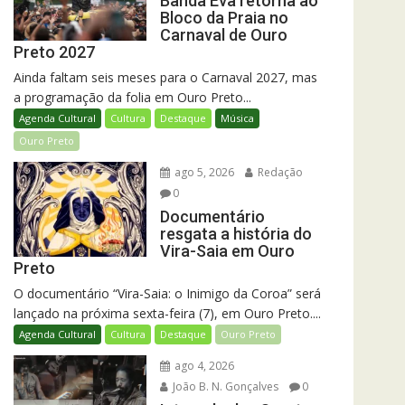
Banda Eva retorna ao
Bloco da Praia no
Carnaval de Ouro
Preto 2027
Ainda faltam seis meses para o Carnaval 2027, mas
a programação da folia em Ouro Preto...
Agenda Cultural
Cultura
Destaque
Música
Ouro Preto
ago 5, 2026
Redação
0
Documentário
resgata a história do
Vira-Saia em Ouro
Preto
O documentário “Vira-Saia: o Inimigo da Coroa” será
lançado na próxima sexta-feira (7), em Ouro Preto....
Agenda Cultural
Cultura
Destaque
Ouro Preto
ago 4, 2026
João B. N. Gonçalves
0