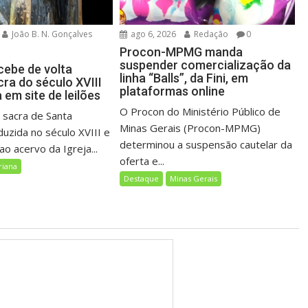
João B. N. Gonçalves
ago 6, 2026
Redação
0
Procon-MPMG manda
suspender comercialização da
cebe de volta
linha “Balls”, da Fini, em
ra do século XVIII
plataformas online
em site de leilões
O Procon do Ministério Público de
sacra de Santa
Minas Gerais (Procon-MPMG)
duzida no século XVIII e
determinou a suspensão cautelar da
o acervo da Igreja...
oferta e...
riana
Destaque
Minas Gerais