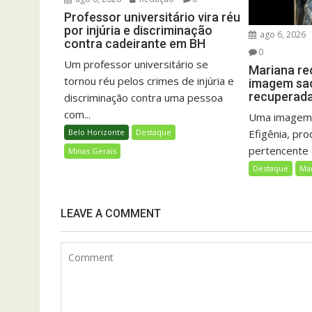
Professor universitário vira réu
por injúria e discriminação
ago 6, 2026
contra cadeirante em BH
0
Um professor universitário se
Mariana re
tornou réu pelos crimes de injúria e
imagem sac
recuperada 
discriminação contra uma pessoa
com...
Uma imagem 
Efigênia, pro
Belo Horizonte
Destaque
pertencente a
Minas Gerais
Destaque
Ma
LEAVE A COMMENT