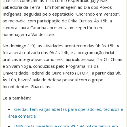
culturais começam às 11h, com o espetáculo Jagy Nak –
Sabedoria da Terra – Em homenagem ao Dia dos Povos
Indígenas, seguidas pelo espetáculo “Chorando em Versos”,
ao meio-dia, com participação de Erika Curtiss. Às 15h, a
cantora Laura Catarina apresenta um repertório em
homenagem a Vander Lee.
No domingo (19), as atividades acontecem das 9h às 15h. A
feira será realizada das 9h às 14h, e a programação inclui
práticas integrativas como reiki, auriculoterapia, Tai Chi Chuan
e Shivam Yoga, conduzidas pelo Programa Íris da
Universidade Federal de Ouro Preto (UFOP), a partir das 9h.
Às 10h, haverá aula de defesa pessoal com o grupo
Inconfidentes Guardians.
Leia também:
Gerdau tem vagas abertas para operadores, técnicos e
área comercial
INSS corta benefício e cobra R$ 194 mil de família em