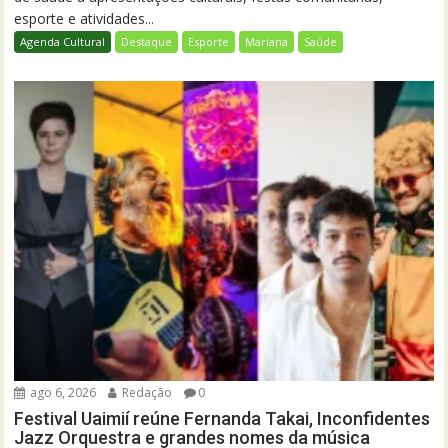
esporte e atividades...
Agenda Cultural
Destaque
Esporte
Mariana
Saúde
ago 6, 2026
Redação
0
Festival Uaimií reúne Fernanda Takai, Inconfidentes
Jazz Orquestra e grandes nomes da música