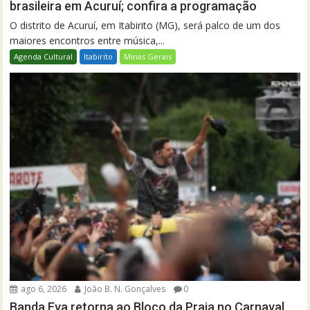
brasileira em Acuruí; confira a programação
O distrito de Acuruí, em Itabirito (MG), será palco de um dos
maiores encontros entre música,...
Agenda Cultural
Itabirito
Minas Gerais
ago 6, 2026
João B. N. Gonçalves
0
Banda Eva retorna ao Bloco da Praia no Carnaval