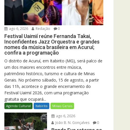
ago 6, 2026
Redação
0
Festival Uaimií reúne Fernanda Takai,
Inconfidentes Jazz Orquestra e grandes
nomes da música brasileira em Acuruí;
confira a programação
O distrito de Acuruí, em Itabirito (MG), será palco de
um dos maiores encontros entre música,
patrimônio histórico, turismo e cultura de Minas
Gerais. No próximo sábado, 15 de agosto, a partir
das 11h, acontece o grande encerramento do
Festival Uaimií 2026, com uma programação
gratuita que ocupará...
Agenda Cultural
Itabirito
Minas Gerais
ago 6, 2026
João B. N. Gonçalves
0