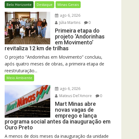
Belo Horizonte
Destaque
Minas Gerais
ago 6, 2026
Júlia Martins
0
Primeira etapa do
projeto ‘Andorinhas
em Movimento’
revitaliza 12 km de trilhas
O projeto “Andorinhas em Movimento” concluiu,
após quatro meses de obras, a primeira etapa de
reestruturação...
Meio Ambiente
ago 6, 2026
Mateus Del'Amore
0
Mart Minas abre
novas vagas de
emprego e lança
programa social antes da inauguração em
Ouro Preto
A menos de dois meses da inauguração da unidade