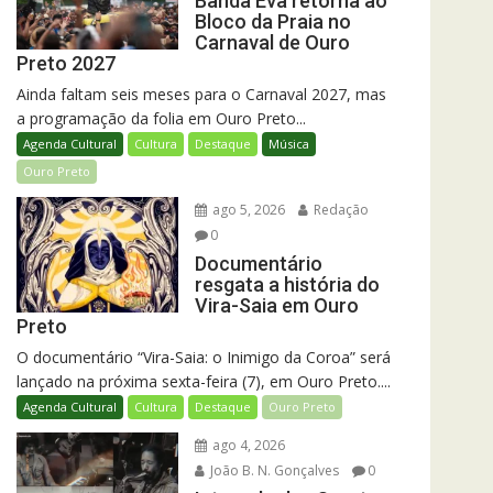
Banda Eva retorna ao
Bloco da Praia no
Carnaval de Ouro
Preto 2027
Ainda faltam seis meses para o Carnaval 2027, mas
a programação da folia em Ouro Preto...
Agenda Cultural
Cultura
Destaque
Música
Ouro Preto
ago 5, 2026
Redação
0
Documentário
resgata a história do
Vira-Saia em Ouro
Preto
O documentário “Vira-Saia: o Inimigo da Coroa” será
lançado na próxima sexta-feira (7), em Ouro Preto....
Agenda Cultural
Cultura
Destaque
Ouro Preto
ago 4, 2026
João B. N. Gonçalves
0