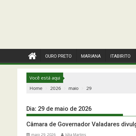
OURO PRETO
MARIANA
ITABIRITO
Você está aqui
Home
2026
maio
29
Dia:
29 de maio de 2026
Câmara de Governador Valadares divul
maio 29, 2026
Júlia Martins