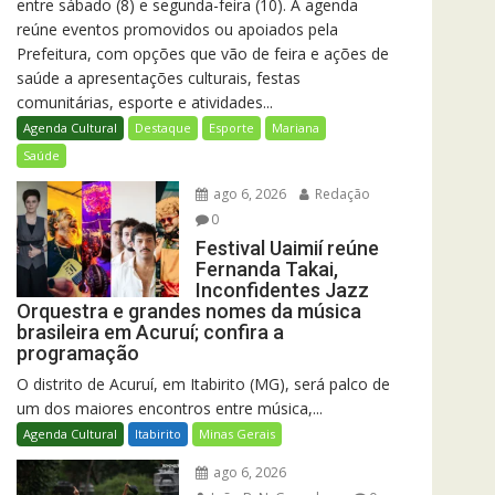
entre sábado (8) e segunda-feira (10). A agenda
reúne eventos promovidos ou apoiados pela
Prefeitura, com opções que vão de feira e ações de
saúde a apresentações culturais, festas
comunitárias, esporte e atividades...
Agenda Cultural
Destaque
Esporte
Mariana
Saúde
ago 6, 2026
Redação
0
Festival Uaimií reúne
Fernanda Takai,
Inconfidentes Jazz
Orquestra e grandes nomes da música
brasileira em Acuruí; confira a
programação
O distrito de Acuruí, em Itabirito (MG), será palco de
um dos maiores encontros entre música,...
Agenda Cultural
Itabirito
Minas Gerais
ago 6, 2026