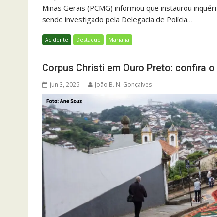
Minas Gerais (PCMG) informou que instaurou inquérit
sendo investigado pela Delegacia de Polícia…
Acidente
Destaque
Mariana
Corpus Christi em Ouro Preto: confira o
jun 3, 2026
João B. N. Gonçalves