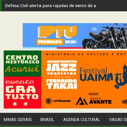
Defesa Civil alerta para rajadas de vento de até 80 km/h em I
Agenda cultural e esportiva de Mariana: confira os eventos
MINAS GERAIS
BRASIL
AGENDA CULTURAL
VAGAS D