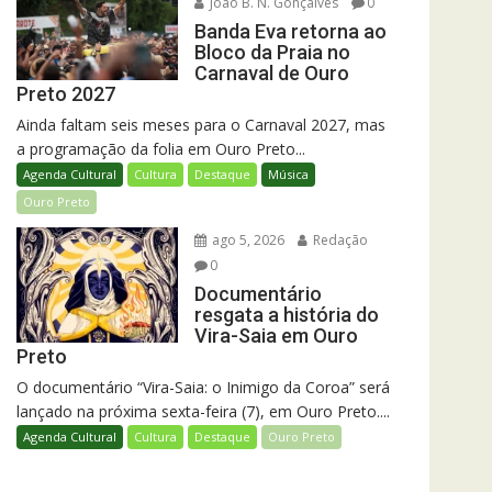
João B. N. Gonçalves
0
Banda Eva retorna ao
Bloco da Praia no
Carnaval de Ouro
Preto 2027
Ainda faltam seis meses para o Carnaval 2027, mas
a programação da folia em Ouro Preto...
Agenda Cultural
Cultura
Destaque
Música
Ouro Preto
ago 5, 2026
Redação
0
Documentário
resgata a história do
Vira-Saia em Ouro
Preto
O documentário “Vira-Saia: o Inimigo da Coroa” será
lançado na próxima sexta-feira (7), em Ouro Preto....
Agenda Cultural
Cultura
Destaque
Ouro Preto