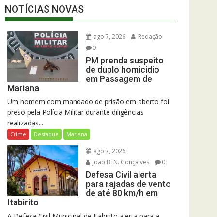
NOTÍCIAS NOVAS
ago 7, 2026
Redação
0
PM prende suspeito
de duplo homicídio
em Passagem de
Mariana
Um homem com mandado de prisão em aberto foi
preso pela Polícia Militar durante diligências
realizadas...
Crime
Destaque
Mariana
ago 7, 2026
João B. N. Gonçalves
0
Defesa Civil alerta
para rajadas de vento
de até 80 km/h em
Itabirito
A Defesa Civil Municipal de Itabirito alerta para a