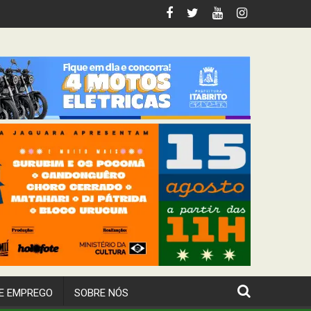
tabirito
 deste fim de semana
E EMPREGO
SOBRE NÓS