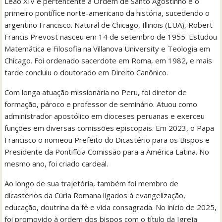
Leão XIV é pertencente à Ordem de Santo Agostinho e o
primeiro pontífice norte-americano da história, sucedendo o
argentino Francisco. Natural de Chicago, Illinois (EUA), Robert
Francis Prevost nasceu em 14 de setembro de 1955. Estudou
Matemática e Filosofia na Villanova University e Teologia em
Chicago. Foi ordenado sacerdote em Roma, em 1982, e mais
tarde concluiu o doutorado em Direito Canônico.
Com longa atuação missionária no Peru, foi diretor de
formação, pároco e professor de seminário. Atuou como
administrador apostólico em dioceses peruanas e exerceu
funções em diversas comissões episcopais. Em 2023, o Papa
Francisco o nomeou Prefeito do Dicastério para os Bispos e
Presidente da Pontifícia Comissão para a América Latina. No
mesmo ano, foi criado cardeal.
Ao longo de sua trajetória, também foi membro de
dicastérios da Cúria Romana ligados à evangelização,
educação, doutrina da fé e vida consagrada. No início de 2025,
foi promovido à ordem dos bispos com o título da Igreja