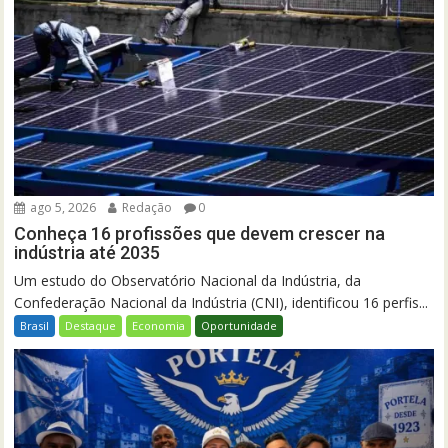
ago 5, 2026
Redação
0
Conheça 16 profissões que devem crescer na
indústria até 2035
Um estudo do Observatório Nacional da Indústria, da
Confederação Nacional da Indústria (CNI), identificou 16 perfis...
Brasil
Destaque
Economia
Oportunidade