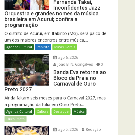
Fernanda Takai,
Inconfidentes Jazz
Orquestra e grandes nomes da música
brasileira em Acuruí; confira a
programação
O distrito de Acuruí, em Itabirito (MG), será palco de
um dos maiores encontros entre música,...
Agenda Cultural
Itabirito
Minas Gerais
ago 6, 2026
João B. N. Gonçalves
0
Banda Eva retorna ao
Bloco da Praia no
Carnaval de Ouro
Preto 2027
Ainda faltam seis meses para o Carnaval 2027, mas
a programação da folia em Ouro Preto...
Agenda Cultural
Cultura
Destaque
Música
Ouro Preto
ago 5, 2026
Redação