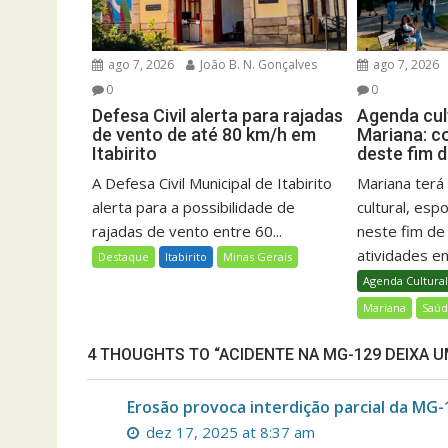
ago 7, 2026
João B. N. Gonçalves
ago 7, 2026
0
0
Defesa Civil alerta para rajadas
Agenda cult
de vento de até 80 km/h em
Mariana: c
Itabirito
deste fim 
A Defesa Civil Municipal de Itabirito
Mariana ter
alerta para a possibilidade de
cultural, esp
rajadas de vento entre 60...
neste fim d
atividades ent
Destaque
Itabirito
Minas Gerais
Agenda Cultura
Mariana
Saú
4 THOUGHTS TO “ACIDENTE NA MG-129 DEIXA 
Erosão provoca interdição parcial da MG
dez 17, 2025 at 8:37 am