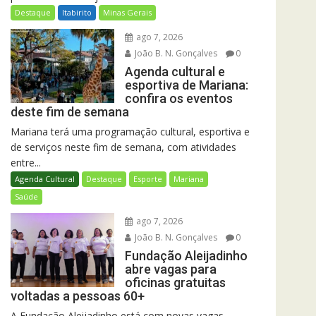
Destaque
Itabirito
Minas Gerais
ago 7, 2026
João B. N. Gonçalves
0
Agenda cultural e
esportiva de Mariana:
confira os eventos
deste fim de semana
Mariana terá uma programação cultural, esportiva e
de serviços neste fim de semana, com atividades
entre...
Agenda Cultural
Destaque
Esporte
Mariana
Saúde
ago 7, 2026
João B. N. Gonçalves
0
Fundação Aleijadinho
abre vagas para
oficinas gratuitas
voltadas a pessoas 60+
A Fundação Aleijadinho está com novas vagas