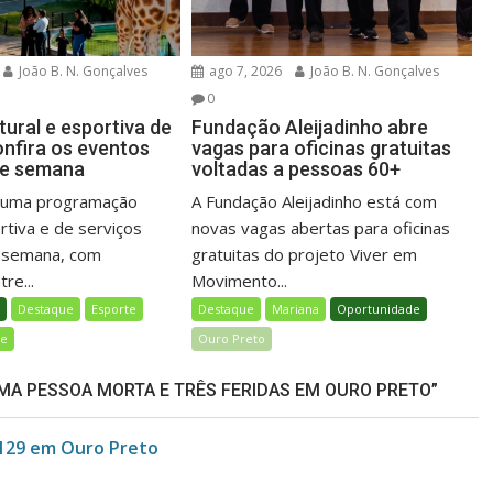
João B. N. Gonçalves
ago 7, 2026
João B. N. Gonçalves
0
ural e esportiva de
Fundação Aleijadinho abre
onfira os eventos
vagas para oficinas gratuitas
de semana
voltadas a pessoas 60+
á uma programação
A Fundação Aleijadinho está com
ortiva e de serviços
novas vagas abertas para oficinas
e semana, com
gratuitas do projeto Viver em
re...
Movimento...
l
Destaque
Esporte
Destaque
Mariana
Oportunidade
de
Ouro Preto
UMA PESSOA MORTA E TRÊS FERIDAS EM OURO PRETO”
-129 em Ouro Preto