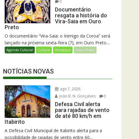
0
Documentário
resgata a história do
Vira-Saia em Ouro
Preto
O documentário “Vira-Saia: o Inimigo da Coroa” será
lançado na próxima sexta-feira (7), em Ouro Preto....
Agenda Cultural
Cultura
Destaque
Ouro Preto
NOTÍCIAS NOVAS
ago 7, 2026
João B. N. Gonçalves
0
Defesa Civil alerta
para rajadas de vento
de até 80 km/h em
Itabirito
A Defesa Civil Municipal de Itabirito alerta para a
possibilidade de rajadas de vento entre 60...