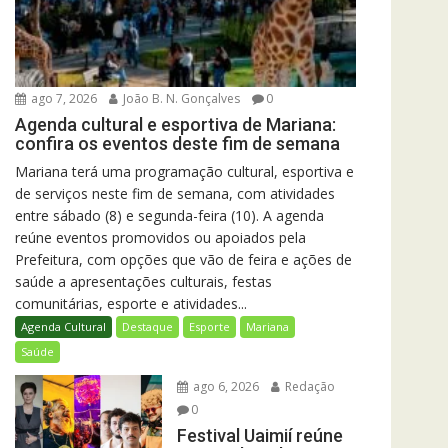
ago 7, 2026
João B. N. Gonçalves
0
Agenda cultural e esportiva de Mariana:
confira os eventos deste fim de semana
Mariana terá uma programação cultural, esportiva e
de serviços neste fim de semana, com atividades
entre sábado (8) e segunda-feira (10). A agenda
reúne eventos promovidos ou apoiados pela
Prefeitura, com opções que vão de feira e ações de
saúde a apresentações culturais, festas
comunitárias, esporte e atividades...
Agenda Cultural
Destaque
Esporte
Mariana
Saúde
ago 6, 2026
Redação
0
Festival Uaimií reúne