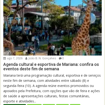
ago 7, 2026
João B. N. Gonçalves
0
Agenda cultural e esportiva de Mariana: confira os
eventos deste fim de semana
Mariana terá uma programação cultural, esportiva e de serviços
neste fim de semana, com atividades entre sábado (8) e
segunda-feira (10). A agenda reúne eventos promovidos ou
apoiados pela Prefeitura, com opções que vão de feira e ações
de saúde a apresentações culturais, festas comunitárias,
esporte e atividades...