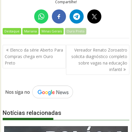
Compartilhe!
Destaque
Mariana
Minas Gerais
Ouro Preto
Navegação
Elenco da série Aberto Para
Vereador Renato Zoroastro
de
Compras chega em Ouro
solicita diagnóstico completo
Post
Preto
sobre vagas na educação
infantil
Notícias relacionadas