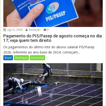
ago 6, 2026
Redação
0
Pagamento do PIS/Pasep de agosto começa no dia
17; veja quem tem direito
Os pagamentos do último lote do abono salarial PIS/Pasep
2026, referente ao ano-base de 2024, começam...
Brasil
Destaque
Economia