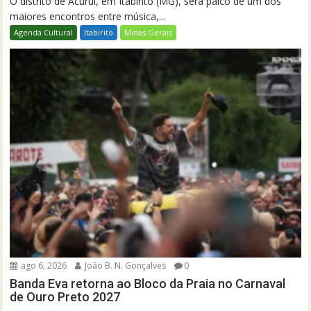
O distrito de Acuruí, em Itabirito (MG), será palco de um dos
maiores encontros entre música,...
Agenda Cultural
Itabirito
Minas Gerais
ago 6, 2026
João B. N. Gonçalves
0
Banda Eva retorna ao Bloco da Praia no Carnaval
de Ouro Preto 2027