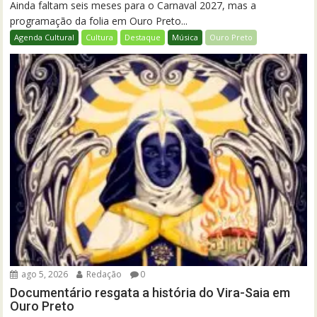
Ainda faltam seis meses para o Carnaval 2027, mas a
programação da folia em Ouro Preto...
Agenda Cultural
Cultura
Destaque
Música
Ouro Preto
ago 5, 2026
Redação
0
Documentário resgata a história do Vira-Saia em
Ouro Preto