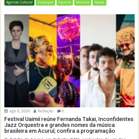
Agenda Cultural
Destaque
Esporte
Mariana
Saúde
ago 6, 2026
Redação
0
Festival Uaimií reúne Fernanda Takai, Inconfidentes
Jazz Orquestra e grandes nomes da música
brasileira em Acuruí; confira a programação