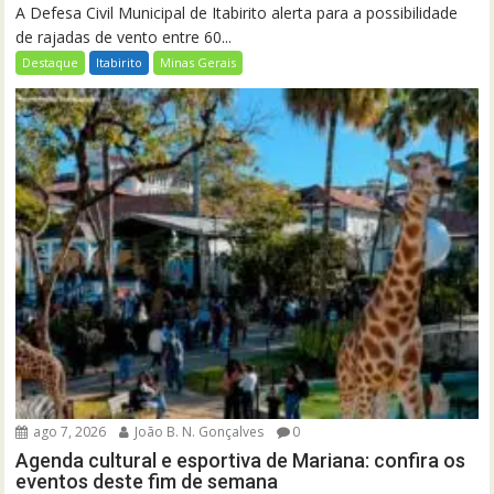
A Defesa Civil Municipal de Itabirito alerta para a possibilidade
de rajadas de vento entre 60...
Destaque
Itabirito
Minas Gerais
ago 7, 2026
João B. N. Gonçalves
0
Agenda cultural e esportiva de Mariana: confira os
eventos deste fim de semana