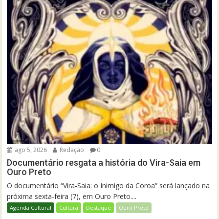
ago 5, 2026
Redação
0
Documentário resgata a história do Vira-Saia em
Ouro Preto
O documentário “Vira-Saia: o Inimigo da Coroa” será lançado na
próxima sexta-feira (7), em Ouro Preto....
Agenda Cultural
Cultura
Destaque
Ouro Preto