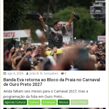
ago 6, 2026
João B. N. Gonçalves
0
Banda Eva retorna ao Bloco da Praia no Carnaval
de Ouro Preto 2027
Ainda faltam seis meses para o Carnaval 2027, mas a
programação da folia em Ouro Preto...
Agenda Cultural
Cultura
Destaque
Música
Ouro Preto