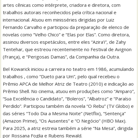
artes cênicas como intérprete, criadora e diretora, com
trabalhos autorais reconhecidos pela crítica nacional e
internacional. Atuou em minisséries dirigidas por Luiz
Fernando Carvalho e participou da preparação de elenco de
novelas como “Velho Chico” e “Elas por Elas”. Como diretora,
assinou diversos espetáculos, entre eles “Azira’i”, de Zahy
Tentehar, que estreou recentemente no Festival de Avignon
(França), e “Perigosas Damas”, da Companhia da Outra.
Bel Kowarick iniciou a carreira no teatro em 1986, acumulando
trabalhos , como “Dueto para Um”, pelo qual recebeu o
Prêmio APCA de Melhor Atriz de Teatro (2010) e indicação ao
Prêmio Shell. No cinema, atuou em produções como “Amparo”,
“Sua Excelência o Candidato”, “Boleros”, “Albatroz” e “Paraíso
Perdido”. Participou também da novela “O Rebu” (TV Globo) e
das séries “Todo Dia a Mesma Noite” (Netflix), “Sentença”
(Amazon Prime), “Os Ausentes” e “O Negócio” (HBO Max).
Para 2025, a atriz estreia também a série “Na Mesa”, dirigida
por Rossana Foglia e Rubens Rewald.