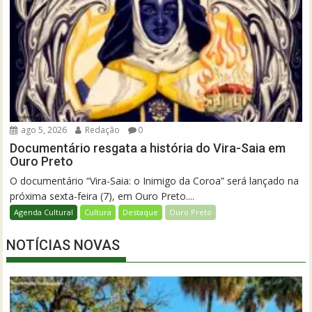
ago 5, 2026
Redação
0
Documentário resgata a história do Vira-Saia em
Ouro Preto
O documentário “Vira-Saia: o Inimigo da Coroa” será lançado na
próxima sexta-feira (7), em Ouro Preto....
Agenda Cultural
Cultura
Destaque
Ouro Preto
NOTÍCIAS NOVAS