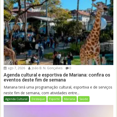
ago 7, 2026
João B. N. Gonçalves
0
Agenda cultural e esportiva de Mariana: confira os
eventos deste fim de semana
Mariana terá uma programação cultural, esportiva e de serviços
neste fim de semana, com atividades entre...
Agenda Cultural
Destaque
Esporte
Mariana
Saúde