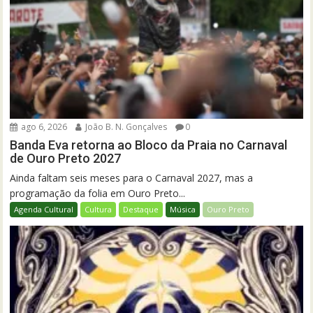
ago 6, 2026
João B. N. Gonçalves
0
Banda Eva retorna ao Bloco da Praia no Carnaval
de Ouro Preto 2027
Ainda faltam seis meses para o Carnaval 2027, mas a
programação da folia em Ouro Preto...
Agenda Cultural
Cultura
Destaque
Música
Ouro Preto