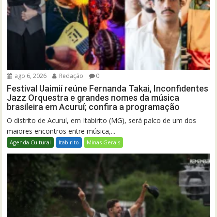
ago 6, 2026
Redação
0
Festival Uaimií reúne Fernanda Takai, Inconfidentes
Jazz Orquestra e grandes nomes da música
brasileira em Acuruí; confira a programação
O distrito de Acuruí, em Itabirito (MG), será palco de um dos
maiores encontros entre música,...
Agenda Cultural
Itabirito
Minas Gerais