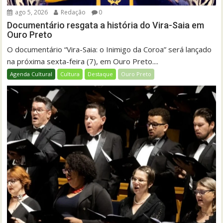
ago 5, 2026
Redação
0
Documentário resgata a história do Vira-Saia em
Ouro Preto
O documentário “Vira-Saia: o Inimigo da Coroa” será lançado
na próxima sexta-feira (7), em Ouro Preto....
Agenda Cultural
Cultura
Destaque
Ouro Preto