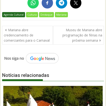
Agenda Cultural
Cultura
Destaque
Mariana
Navegação
Mariana abre
Museu de Mariana abre
de
credenciamento de
programação de férias na
Post
comerciantes para o Carnaval
próxima semana
Notícias relacionadas