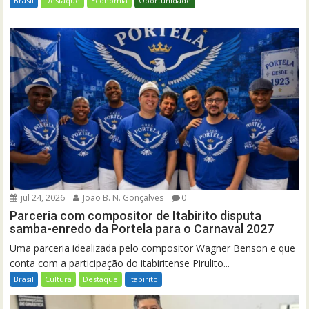
Brasil
Destaque
Economia
Oportunidade
jul 24, 2026
João B. N. Gonçalves
0
Parceria com compositor de Itabirito disputa
samba-enredo da Portela para o Carnaval 2027
Uma parceria idealizada pelo compositor Wagner Benson e que
conta com a participação do itabiritense Pirulito...
Brasil
Cultura
Destaque
Itabirito