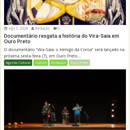
ago 5, 2026
Redação
0
Documentário resgata a história do Vira-Saia em
Ouro Preto
O documentário “Vira-Saia: o Inimigo da Coroa” será lançado na
próxima sexta-feira (7), em Ouro Preto....
Agenda Cultural
Cultura
Destaque
Ouro Preto