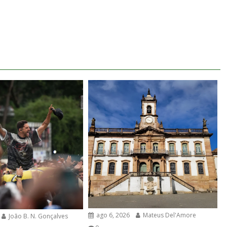
ago 6, 2026
Mateus Del'Amore
João B. N. Gonçalves