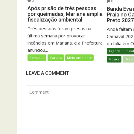
0
0
Após prisão de três pessoas
Banda Eva 
por queimadas, Mariana amplia
Praia no C
fiscalização ambiental
Preto 2027
Três pessoas foram presas na
Ainda faltam
última semana por provocar
Carnaval 20
incêndios em Mariana, e a Prefeitura
da folia em O
anunciou...
Agenda Cultura
Destaque
Mariana
Meio Ambiente
Música
Ouro 
LEAVE A COMMENT