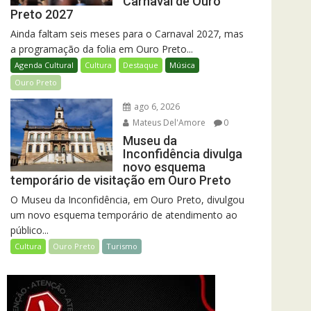
Carnaval de Ouro
Preto 2027
Ainda faltam seis meses para o Carnaval 2027, mas
a programação da folia em Ouro Preto...
Agenda Cultural
Cultura
Destaque
Música
Ouro Preto
ago 6, 2026
Mateus Del'Amore
0
Museu da
Inconfidência divulga
novo esquema
temporário de visitação em Ouro Preto
O Museu da Inconfidência, em Ouro Preto, divulgou
um novo esquema temporário de atendimento ao
público...
Cultura
Ouro Preto
Turismo