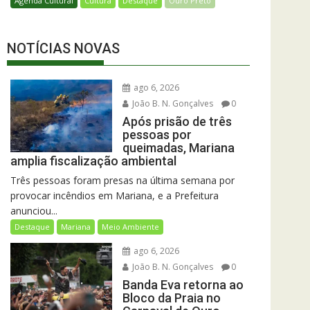
Agenda Cultural
Cultura
Destaque
Ouro Preto
NOTÍCIAS NOVAS
ago 6, 2026
João B. N. Gonçalves
0
Após prisão de três
pessoas por
queimadas, Mariana
amplia fiscalização ambiental
Três pessoas foram presas na última semana por
provocar incêndios em Mariana, e a Prefeitura
anunciou...
Destaque
Mariana
Meio Ambiente
ago 6, 2026
João B. N. Gonçalves
0
Banda Eva retorna ao
Bloco da Praia no