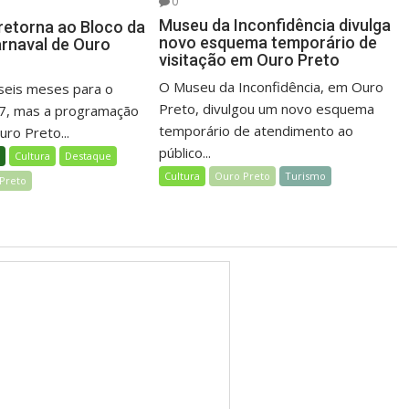
0
Museu da Inconfidência divulga
retorna ao Bloco da
novo esquema temporário de
arnaval de Ouro
visitação em Ouro Preto
O Museu da Inconfidência, em Ouro
 seis meses para o
Preto, divulgou um novo esquema
27, mas a programação
temporário de atendimento ao
uro Preto...
público...
l
Cultura
Destaque
Cultura
Ouro Preto
Turismo
Preto