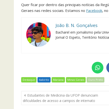
Quer ficar por dentro das principais notícias da Reg
Geraes nas redes sociais. Estamos no
Facebook
, n
João B. N. Gonçalves
Bacharel em jornalismo pela Univ
Jornal O Espeto, Território Notíci
Destaque
Itabirito
Mariana
Minas Gerais
Ouro Preto
Navegação
Estudantes de Medicina da UFOP denunciam
de
dificuldades de acesso a campos de internato
Post