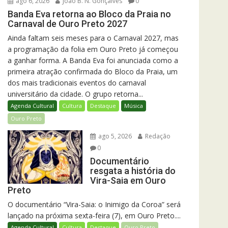
ago 6, 2026
João B. N. Gonçalves
0
Banda Eva retorna ao Bloco da Praia no
Carnaval de Ouro Preto 2027
Ainda faltam seis meses para o Carnaval 2027, mas
a programação da folia em Ouro Preto já começou
a ganhar forma. A Banda Eva foi anunciada como a
primeira atração confirmada do Bloco da Praia, um
dos mais tradicionais eventos do carnaval
universitário da cidade. O grupo retorna...
Agenda Cultural
Cultura
Destaque
Música
Ouro Preto
ago 5, 2026
Redação
0
Documentário
resgata a história do
Vira-Saia em Ouro
Preto
O documentário “Vira-Saia: o Inimigo da Coroa” será
lançado na próxima sexta-feira (7), em Ouro Preto....
Agenda Cultural
Cultura
Destaque
Ouro Preto