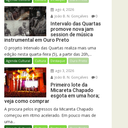
ago 4, 2026
João B. N. Gonçalves
0
Intervalo das Quartas
promove nova jam
session de música
instrumental em Ouro Preto
O projeto Intervalo das Quartas realiza mais uma
edição nesta quarta-feira (5), a partir das 20h,...
Agenda Cultural
Cultura
Destaque
Ouro Preto
ago 3, 2026
João B. N. Gonçalves
0
Primeiro lote da
Micareta Chapado
esgota em uma hora;
veja como comprar
A procura pelos ingressos da Micareta Chapado
começou em ritmo acelerado. Em pouco mais de
uma...