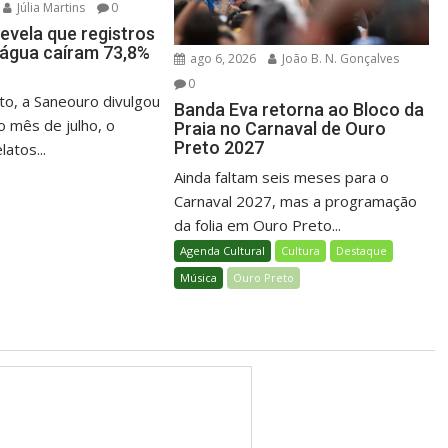
Júlia Martins
0
evela que registros
e água caíram 73,8%
ago 6, 2026
João B. N. Gonçalves
0
o, a Saneouro divulgou
Banda Eva retorna ao Bloco da
o mês de julho, o
Praia no Carnaval de Ouro
Preto 2027
atos...
Ainda faltam seis meses para o
Carnaval 2027, mas a programação
da folia em Ouro Preto...
Agenda Cultural
Cultura
Destaque
Música
Ouro Preto