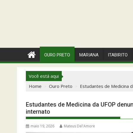
OURO PRETO
MARIANA
ITABIRITO
Você está aqui
Home
Ouro Preto
Estudantes de Medicina d
Estudantes de Medicina da UFOP denun
internato
maio 19, 2026
Mateus Del'Amore