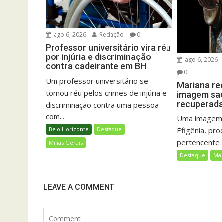
ago 6, 2026
Redação
0
Professor universitário vira réu
por injúria e discriminação
ago 6, 2026
contra cadeirante em BH
0
Um professor universitário se
Mariana re
tornou réu pelos crimes de injúria e
imagem sac
recuperada 
discriminação contra uma pessoa
com...
Uma imagem 
Efigênia, pro
Belo Horizonte
Destaque
pertencente a
Minas Gerais
Destaque
Ma
LEAVE A COMMENT