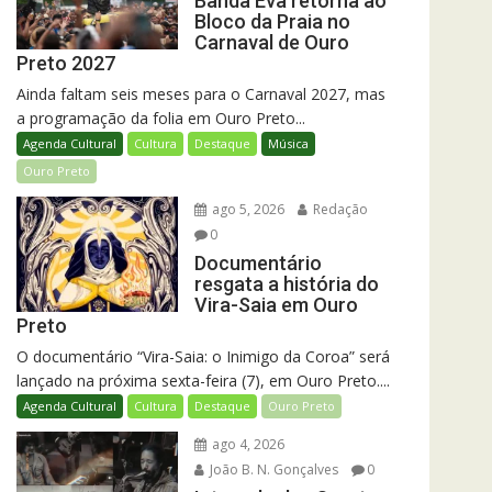
Banda Eva retorna ao
Bloco da Praia no
Carnaval de Ouro
Preto 2027
Ainda faltam seis meses para o Carnaval 2027, mas
a programação da folia em Ouro Preto...
Agenda Cultural
Cultura
Destaque
Música
Ouro Preto
ago 5, 2026
Redação
0
Documentário
resgata a história do
Vira-Saia em Ouro
Preto
O documentário “Vira-Saia: o Inimigo da Coroa” será
lançado na próxima sexta-feira (7), em Ouro Preto....
Agenda Cultural
Cultura
Destaque
Ouro Preto
ago 4, 2026
João B. N. Gonçalves
0