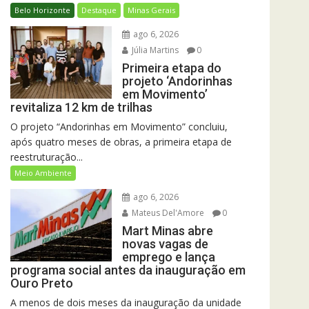
Belo Horizonte
Destaque
Minas Gerais
ago 6, 2026
Júlia Martins
0
Primeira etapa do
projeto ‘Andorinhas
em Movimento’
revitaliza 12 km de trilhas
O projeto “Andorinhas em Movimento” concluiu,
após quatro meses de obras, a primeira etapa de
reestruturação...
Meio Ambiente
ago 6, 2026
Mateus Del'Amore
0
Mart Minas abre
novas vagas de
emprego e lança
programa social antes da inauguração em
Ouro Preto
A menos de dois meses da inauguração da unidade