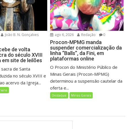
João B. N. Gonçalves
ago 6, 2026
Redação
0
Procon-MPMG manda
suspender comercialização da
cebe de volta
linha “Balls”, da Fini, em
ra do século XVIII
plataformas online
em site de leilões
O Procon do Ministério Público de
sacra de Santa
Minas Gerais (Procon-MPMG)
duzida no século XVIII e
determinou a suspensão cautelar da
o acervo da Igreja...
oferta e...
riana
Destaque
Minas Gerais