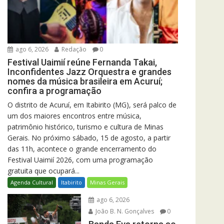
ago 6, 2026
Redação
0
Festival Uaimií reúne Fernanda Takai,
Inconfidentes Jazz Orquestra e grandes
nomes da música brasileira em Acuruí;
confira a programação
O distrito de Acuruí, em Itabirito (MG), será palco de
um dos maiores encontros entre música,
patrimônio histórico, turismo e cultura de Minas
Gerais. No próximo sábado, 15 de agosto, a partir
das 11h, acontece o grande encerramento do
Festival Uaimií 2026, com uma programação
gratuita que ocupará...
Agenda Cultural
Itabirito
Minas Gerais
ago 6, 2026
João B. N. Gonçalves
0