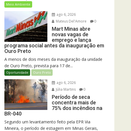
Meio Ambiente
ago 6, 2026
Mateus Del'Amore
0
Mart Minas abre
novas vagas de
emprego e lança
programa social antes da inauguração em
Ouro Preto
A menos de dois meses da inauguração da unidade
de Ouro Preto, prevista para 17 de...
Oportunidade
Ouro Preto
ago 6, 2026
Júlia Martins
0
Período de seca
concentra mais de
75% dos incêndios na
BR-040
Segundo um levantamento feito pela EPR Via
Mineira, o período de estiagem em Minas Gerais,