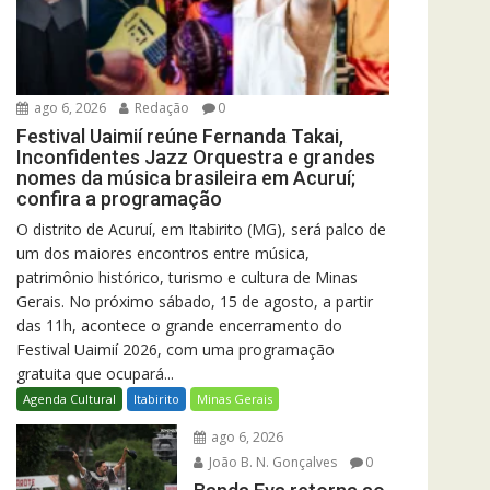
ago 6, 2026
Redação
0
Festival Uaimií reúne Fernanda Takai,
Inconfidentes Jazz Orquestra e grandes
nomes da música brasileira em Acuruí;
confira a programação
O distrito de Acuruí, em Itabirito (MG), será palco de
um dos maiores encontros entre música,
patrimônio histórico, turismo e cultura de Minas
Gerais. No próximo sábado, 15 de agosto, a partir
das 11h, acontece o grande encerramento do
Festival Uaimií 2026, com uma programação
gratuita que ocupará...
Agenda Cultural
Itabirito
Minas Gerais
ago 6, 2026
João B. N. Gonçalves
0