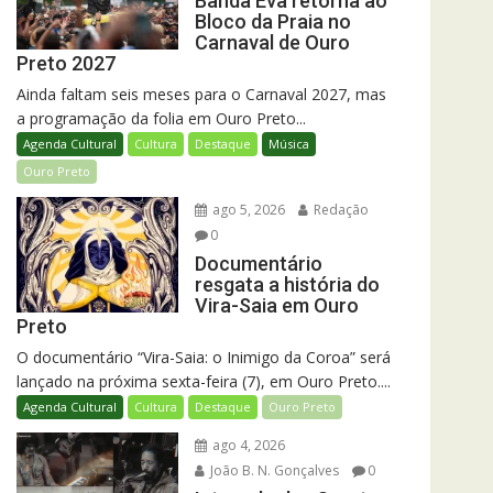
Banda Eva retorna ao
Bloco da Praia no
Carnaval de Ouro
Preto 2027
Ainda faltam seis meses para o Carnaval 2027, mas
a programação da folia em Ouro Preto...
Agenda Cultural
Cultura
Destaque
Música
Ouro Preto
ago 5, 2026
Redação
0
Documentário
resgata a história do
Vira-Saia em Ouro
Preto
O documentário “Vira-Saia: o Inimigo da Coroa” será
lançado na próxima sexta-feira (7), em Ouro Preto....
Agenda Cultural
Cultura
Destaque
Ouro Preto
ago 4, 2026
João B. N. Gonçalves
0