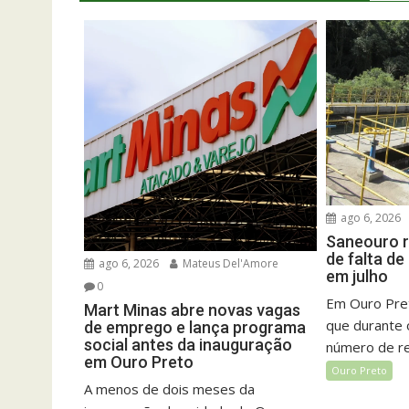
ago 6, 2026
Saneouro r
de falta d
ago 6, 2026
Mateus Del'Amore
em julho
0
Em Ouro Pret
Mart Minas abre novas vagas
que durante 
de emprego e lança programa
social antes da inauguração
número de rel
em Ouro Preto
Ouro Preto
A menos de dois meses da