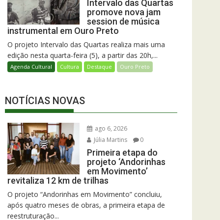
Intervalo das Quartas
promove nova jam
session de música
instrumental em Ouro Preto
O projeto Intervalo das Quartas realiza mais uma
edição nesta quarta-feira (5), a partir das 20h,...
Agenda Cultural
Cultura
Destaque
Ouro Preto
NOTÍCIAS NOVAS
ago 6, 2026
Júlia Martins
0
Primeira etapa do
projeto ‘Andorinhas
em Movimento’
revitaliza 12 km de trilhas
O projeto “Andorinhas em Movimento” concluiu,
após quatro meses de obras, a primeira etapa de
reestruturação...