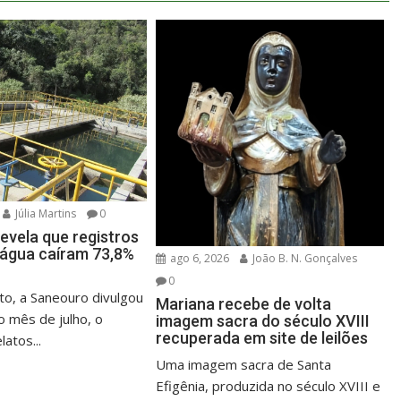
Júlia Martins
0
evela que registros
e água caíram 73,8%
ago 6, 2026
João B. N. Gonçalves
0
o, a Saneouro divulgou
Mariana recebe de volta
o mês de julho, o
imagem sacra do século XVIII
recuperada em site de leilões
atos...
Uma imagem sacra de Santa
Efigênia, produzida no século XVIII e