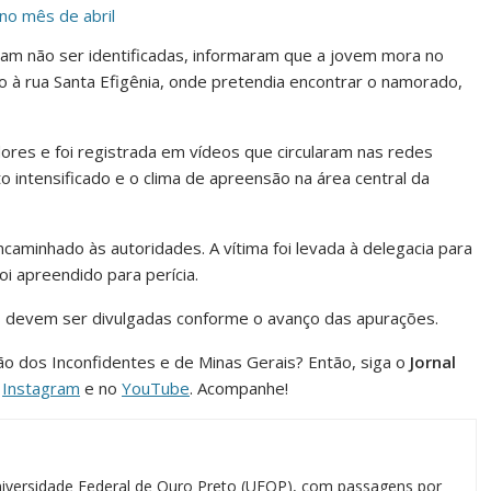
no mês de abril
am não ser identificadas, informaram que a jovem mora no
 à rua Santa Efigênia, onde pretendia encontrar o namorado,
res e foi registrada em vídeos que circularam nas redes
o intensificado e o clima de apreensão na área central da
ncaminhado às autoridades. A vítima foi levada à delegacia para
foi apreendido para perícia.
s devem ser divulgadas conforme o avanço das apurações.
ião dos Inconfidentes e de Minas Gerais? Então, siga o
Jornal
o
Instagram
e no
YouTube
. Acompanhe!
iversidade Federal de Ouro Preto (UFOP), com passagens por