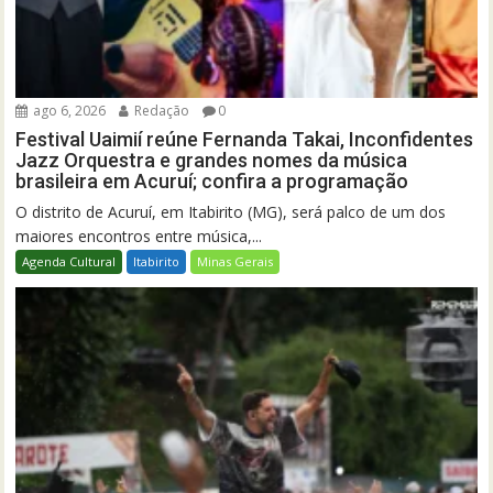
ago 6, 2026
Redação
0
Festival Uaimií reúne Fernanda Takai, Inconfidentes
Jazz Orquestra e grandes nomes da música
brasileira em Acuruí; confira a programação
O distrito de Acuruí, em Itabirito (MG), será palco de um dos
maiores encontros entre música,...
Agenda Cultural
Itabirito
Minas Gerais