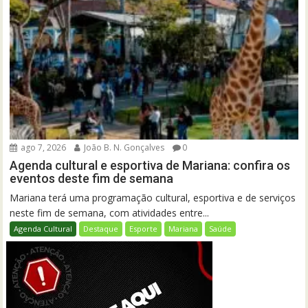
ago 7, 2026
João B. N. Gonçalves
0
Agenda cultural e esportiva de Mariana: confira os
eventos deste fim de semana
Mariana terá uma programação cultural, esportiva e de serviços
neste fim de semana, com atividades entre...
Agenda Cultural
Destaque
Esporte
Mariana
Saúde