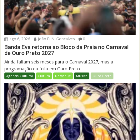
ago 6, 2026
João B. N. Gonçalves
0
Banda Eva retorna ao Bloco da Praia no Carnaval
de Ouro Preto 2027
Ainda faltam seis meses para o Carnaval 2027, mas a
programação da folia em Ouro Preto...
Agenda Cultural
Cultura
Destaque
Música
Ouro Preto