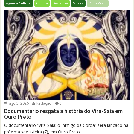
Agenda Cultural
Cultura
Destaque
Música
Ouro Preto
ago 5, 2026
Redação
0
Documentário resgata a história do Vira-Saia em
Ouro Preto
O documentário “Vira-Saia: o Inimigo da Coroa” será lançado na
próxima sexta-feira (7), em Ouro Preto....