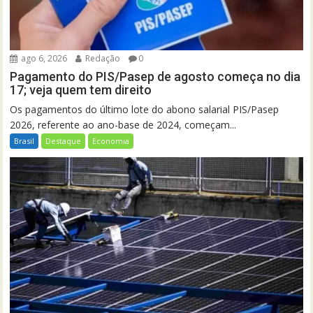
ago 6, 2026
Redação
0
Pagamento do PIS/Pasep de agosto começa no dia
17; veja quem tem direito
Os pagamentos do último lote do abono salarial PIS/Pasep
2026, referente ao ano-base de 2024, começam...
Brasil
Destaque
Economia