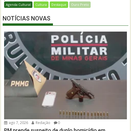
Agenda Cultural
Cultura
Destaque
Ouro Preto
NOTÍCIAS NOVAS
ago 7, 2026
Redação
0
PM prende suspeito de duplo homicídio em