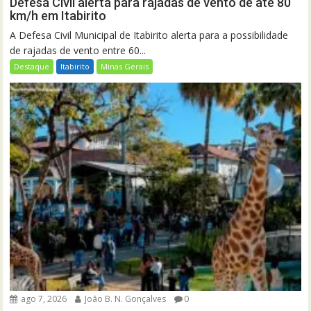
Defesa Civil alerta para rajadas de vento de até 80
km/h em Itabirito
A Defesa Civil Municipal de Itabirito alerta para a possibilidade
de rajadas de vento entre 60...
Destaque
Itabirito
Minas Gerais
ago 7, 2026
João B. N. Gonçalves
0