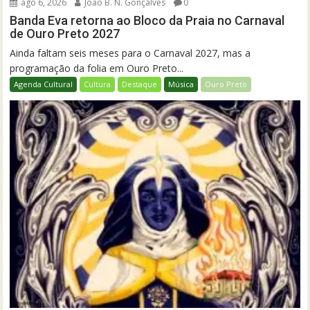
ago 6, 2026
João B. N. Gonçalves
0
Banda Eva retorna ao Bloco da Praia no Carnaval
de Ouro Preto 2027
Ainda faltam seis meses para o Carnaval 2027, mas a
programação da folia em Ouro Preto...
Agenda Cultural
Cultura
Destaque
Música
Ouro Preto