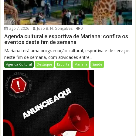
ago 7, 2026
João B. N. Gonçalves
0
Agenda cultural e esportiva de Mariana: confira os
eventos deste fim de semana
Mariana terá uma programação cultural, esportiva e de serviços
neste fim de semana, com atividades entre...
Agenda Cultural
Destaque
Esporte
Mariana
Saúde