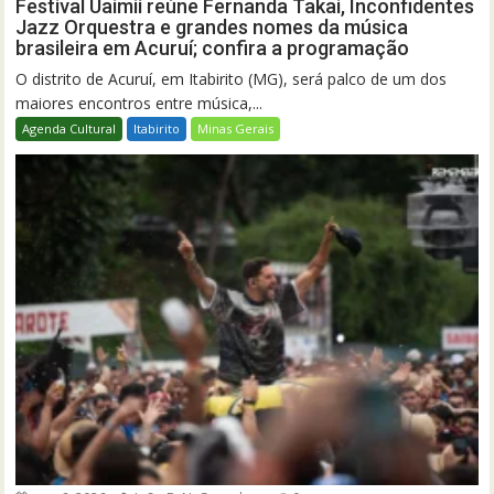
Festival Uaimií reúne Fernanda Takai, Inconfidentes
Jazz Orquestra e grandes nomes da música
brasileira em Acuruí; confira a programação
O distrito de Acuruí, em Itabirito (MG), será palco de um dos
maiores encontros entre música,...
Agenda Cultural
Itabirito
Minas Gerais