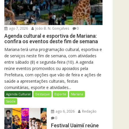
ago 7, 2026
João B. N. Gonçalves
0
Agenda cultural e esportiva de Mariana:
confira os eventos deste fim de semana
Mariana terá uma programação cultural, esportiva e
de serviços neste fim de semana, com atividades
entre sábado (8) e segunda-feira (10). A agenda
reúne eventos promovidos ou apoiados pela
Prefeitura, com opções que vão de feira e ações de
saúde a apresentações culturais, festas
comunitárias, esporte e atividades...
Agenda Cultural
Destaque
Esporte
Mariana
Saúde
ago 6, 2026
Redação
0
Festival Uaimií reúne