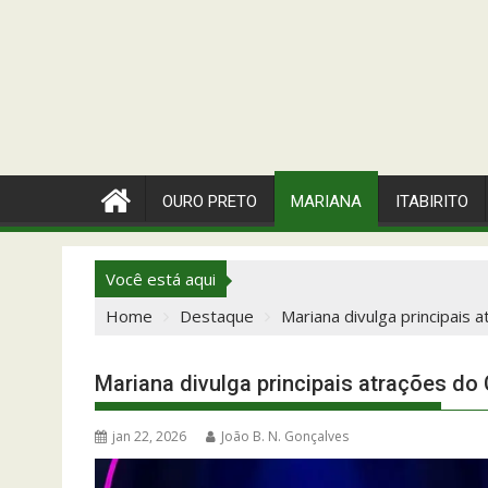
OURO PRETO
MARIANA
ITABIRITO
Você está aqui
Home
Destaque
Mariana divulga principais 
Mariana divulga principais atrações do
jan 22, 2026
João B. N. Gonçalves