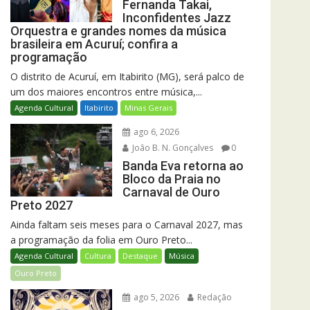
Fernanda Takai,
Inconfidentes Jazz
Orquestra e grandes nomes da música
brasileira em Acuruí; confira a
programação
O distrito de Acuruí, em Itabirito (MG), será palco de
um dos maiores encontros entre música,...
Agenda Cultural
Itabirito
Minas Gerais
ago 6, 2026
João B. N. Gonçalves
0
Banda Eva retorna ao
Bloco da Praia no
Carnaval de Ouro
Preto 2027
Ainda faltam seis meses para o Carnaval 2027, mas
a programação da folia em Ouro Preto...
Agenda Cultural
Cultura
Destaque
Música
Ouro Preto
ago 5, 2026
Redação