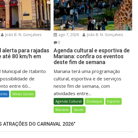
João B. N. Gonçalves
ago 7, 2026
João B. N. Gonçalves
0
l alerta para rajadas
Agenda cultural e esportiva de
e até 80 km/h em
Mariana: confira os eventos
deste fim de semana
 Municipal de Itabirito
Mariana terá uma programação
 possibilidade de
cultural, esportiva e de serviços
nto entre 60...
neste fim de semana, com
atividades entre...
birito
Minas Gerais
Agenda Cultural
Destaque
Esporte
Mariana
Saúde
S ATRAÇÕES DO CARNAVAL 2026”