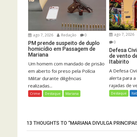
ago 7, 2026
ago 7, 2026
Redação
0
0
PM prende suspeito de duplo
homicídio em Passagem de
Defesa Civi
Mariana
de vento d
Itabirito
Um homem com mandado de prisão
A Defesa Civil
em aberto foi preso pela Polícia
alerta para a
Militar durante diligências
rajadas de ve
realizadas...
Destaque
Ita
Crime
Destaque
Mariana
13 THOUGHTS TO “MARIANA DIVULGA PRINCIPAI