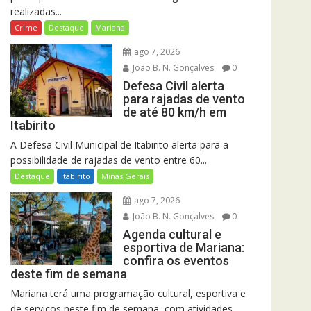
realizadas...
Crime
Destaque
Mariana
ago 7, 2026
João B. N. Gonçalves
0
Defesa Civil alerta
para rajadas de vento
de até 80 km/h em
Itabirito
A Defesa Civil Municipal de Itabirito alerta para a
possibilidade de rajadas de vento entre 60...
Destaque
Itabirito
Minas Gerais
ago 7, 2026
João B. N. Gonçalves
0
Agenda cultural e
esportiva de Mariana:
confira os eventos
deste fim de semana
Mariana terá uma programação cultural, esportiva e
de serviços neste fim de semana, com atividades