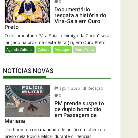
0
Documentário
resgata a história do
Vira-Saia em Ouro
Preto
O documentário “Vira-Saia: o Inimigo da Coroa” será
lançado na próxima sexta-feira (7), em Ouro Preto....
Agenda Cultural
Cultura
Destaque
Ouro Preto
NOTÍCIAS NOVAS
ago 7, 2026
Redação
0
PM prende suspeito
de duplo homicídio
em Passagem de
Mariana
Um homem com mandado de prisão em aberto foi
preso pela Polícia Militar durante diligências