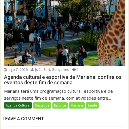
ago 7, 2026
João B. N. Gonçalves
0
Agenda cultural e esportiva de Mariana: confira os
eventos deste fim de semana
Mariana terá uma programação cultural, esportiva e de
serviços neste fim de semana, com atividades entre...
Agenda Cultural
Destaque
Esporte
Mariana
Saúde
LEAVE A COMMENT