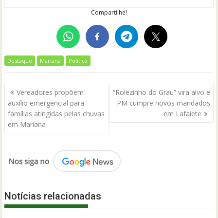
Compartilhe!
Destaque
Mariana
Política
Navegação
Vereadores propõem
“Rolezinho do Grau” vira alvo e
de
auxílio emergencial para
PM cumpre novos mandados
Post
famílias atingidas pelas chuvas
em Lafaiete
em Mariana
Notícias relacionadas