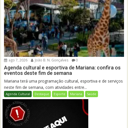
ago 7, 2026
João B. N. Gonçalves
0
Agenda cultural e esportiva de Mariana: confira os
eventos deste fim de semana
Mariana terá uma programação cultural, esportiva e de serviços
neste fim de semana, com atividades entre...
Agenda Cultural
Destaque
Esporte
Mariana
Saúde