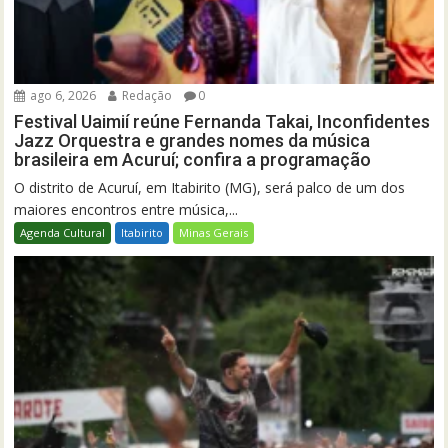
ago 6, 2026
Redação
0
Festival Uaimií reúne Fernanda Takai, Inconfidentes
Jazz Orquestra e grandes nomes da música
brasileira em Acuruí; confira a programação
O distrito de Acuruí, em Itabirito (MG), será palco de um dos
maiores encontros entre música,...
Agenda Cultural
Itabirito
Minas Gerais