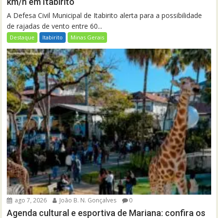
km/h em Itabirito
A Defesa Civil Municipal de Itabirito alerta para a possibilidade
de rajadas de vento entre 60...
Destaque
Itabirito
Minas Gerais
ago 7, 2026
João B. N. Gonçalves
0
Agenda cultural e esportiva de Mariana: confira os