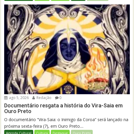
ago 5, 2026
Redação
0
Documentário resgata a história do Vira-Saia em
Ouro Preto
O documentário “Vira-Saia: o Inimigo da Coroa” será lançado na
próxima sexta-feira (7), em Ouro Preto....
Agenda Cultural
Cultura
Destaque
Ouro Preto