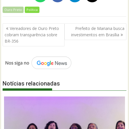
Ouro Preto
Política
Navegação
Vereadores de Ouro Preto
Prefeito de Mariana busca
de
cobram transparência sobre
investimentos em Brasília
Post
BR-356
Notícias relacionadas