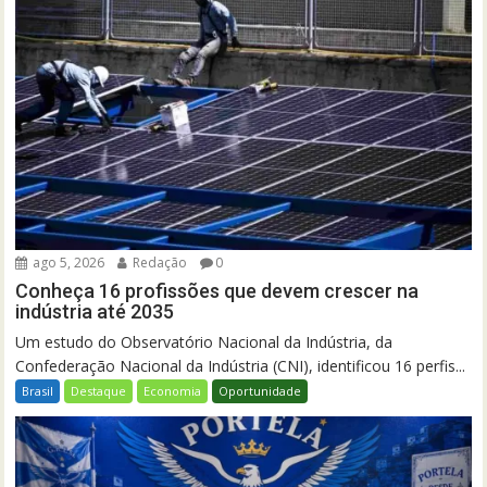
ago 5, 2026
Redação
0
Conheça 16 profissões que devem crescer na
indústria até 2035
Um estudo do Observatório Nacional da Indústria, da
Confederação Nacional da Indústria (CNI), identificou 16 perfis...
Brasil
Destaque
Economia
Oportunidade