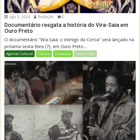
ago 5, 2026
Redação
0
Documentário resgata a história do Vira-Saia em
Ouro Preto
O documentário “Vira-Saia: o Inimigo da Coroa” será lançado na
próxima sexta-feira (7), em Ouro Preto....
Agenda Cultural
Cultura
Destaque
Ouro Preto