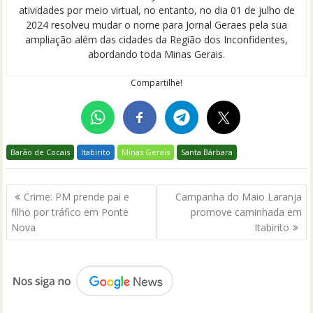
atividades por meio virtual, no entanto, no dia 01 de julho de
2024 resolveu mudar o nome para Jornal Geraes pela sua
ampliação além das cidades da Região dos Inconfidentes,
abordando toda Minas Gerais.
Compartilhe!
Barão de Cocais
Itabirito
Minas Gerais
Santa Bárbara
Navegação
Crime: PM prende pai e
Campanha do Maio Laranja
de
filho por tráfico em Ponte
promove caminhada em
Post
Nova
Itabirito