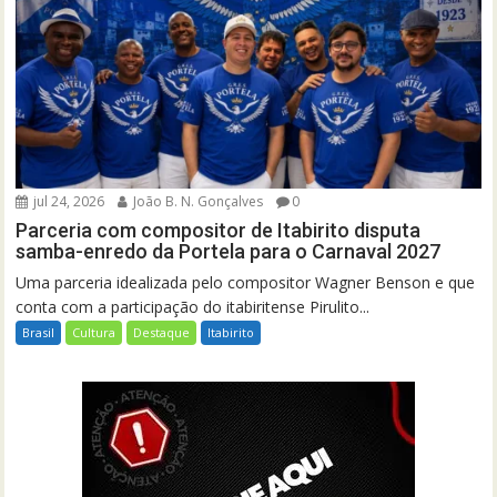
jul 24, 2026
João B. N. Gonçalves
0
Parceria com compositor de Itabirito disputa
samba-enredo da Portela para o Carnaval 2027
Uma parceria idealizada pelo compositor Wagner Benson e que
conta com a participação do itabiritense Pirulito...
Brasil
Cultura
Destaque
Itabirito