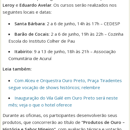
Leroy
e
Eduardo Avelar
. Os cursos serão realizados nos
seguintes locais e datas:
Santa Bárbara
: 2 a 6 de junho, 14h às 17h – CEDESP
Barão de Cocais
: 2 a 6 de junho, 19h às 22h – Cozinha
Escola do Instituto Colher de Pau
Itabirito
: 9 a 13 de junho, 18h às 21h – Associação
Comunitária de Acuruí
Leia também:
Com Alceu e Orquestra Ouro Preto, Praça Tiradentes
segue vocação de shows históricos; relembre
Inauguração do Vila Galé em Ouro Preto será neste
mês; veja o que o hotel oferece
Durante as oficinas, os participantes desenvolverão seus
produtos, que concorrerão ao título de
“Produtos de Ouro –
História e Sabor Mineiro”
, com avaliação técnica e votação