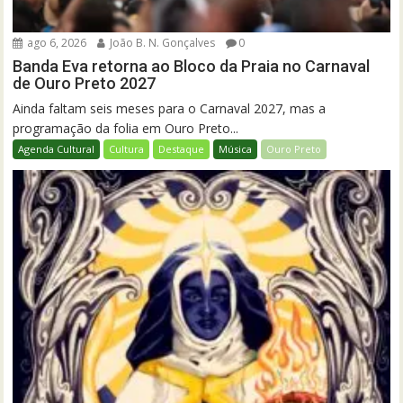
ago 6, 2026
João B. N. Gonçalves
0
Banda Eva retorna ao Bloco da Praia no Carnaval
de Ouro Preto 2027
Ainda faltam seis meses para o Carnaval 2027, mas a
programação da folia em Ouro Preto...
Agenda Cultural
Cultura
Destaque
Música
Ouro Preto