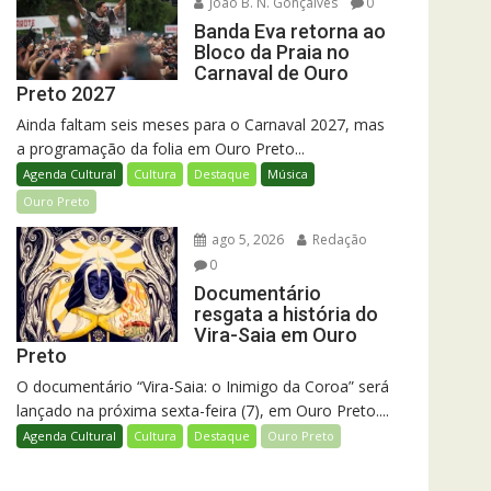
João B. N. Gonçalves
0
Banda Eva retorna ao
Bloco da Praia no
Carnaval de Ouro
Preto 2027
Ainda faltam seis meses para o Carnaval 2027, mas
a programação da folia em Ouro Preto...
Agenda Cultural
Cultura
Destaque
Música
Ouro Preto
ago 5, 2026
Redação
0
Documentário
resgata a história do
Vira-Saia em Ouro
Preto
O documentário “Vira-Saia: o Inimigo da Coroa” será
lançado na próxima sexta-feira (7), em Ouro Preto....
Agenda Cultural
Cultura
Destaque
Ouro Preto