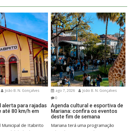
João B. N. Gonçalves
ago 7, 2026
João B. N. Gonçalves
0
l alerta para rajadas
Agenda cultural e esportiva de
e até 80 km/h em
Mariana: confira os eventos
deste fim de semana
 Municipal de Itabirito
Mariana terá uma programação