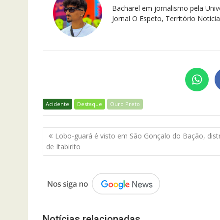
Bacharel em jornalismo pela Univ
Jornal O Espeto, Território Notíci
Acidente
Destaque
Ouro Preto
Navegação
Lobo-guará é visto em São Gonçalo do Bação, distr
de
de Itabirito
Post
Notícias relacionadas