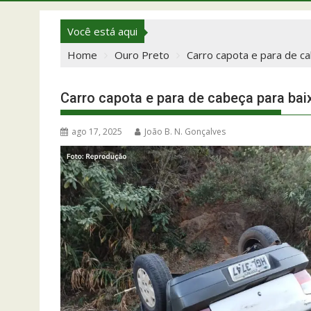
Você está aqui
Home
Ouro Preto
Carro capota e para de c
Carro capota e para de cabeça para bai
ago 17, 2025
João B. N. Gonçalves