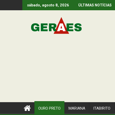
Skip
sábado, agosto 8, 2026
ÚLTIMAS NOTÍCIAS
to
content
OURO PRETO
MARIANA
ITABIRITO