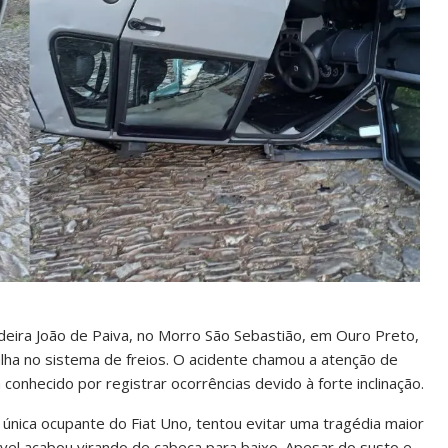
deira João de Paiva, no Morro São Sebastião, em Ouro Preto,
alha no sistema de freios. O acidente chamou a atenção de
conhecido por registrar ocorrências devido à forte inclinação.
nica ocupante do Fiat Uno, tentou evitar uma tragédia maior
vel acabou virando de cabeça para baixo. Apesar do susto e