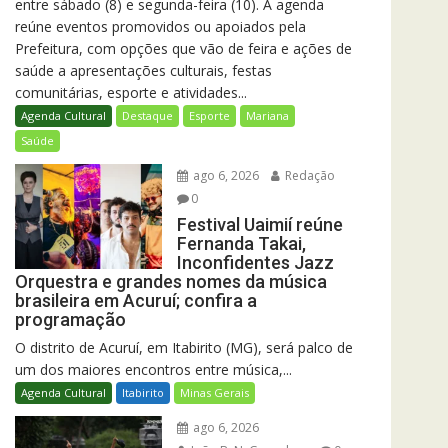
entre sábado (8) e segunda-feira (10). A agenda
reúne eventos promovidos ou apoiados pela
Prefeitura, com opções que vão de feira e ações de
saúde a apresentações culturais, festas
comunitárias, esporte e atividades...
Agenda Cultural
Destaque
Esporte
Mariana
Saúde
ago 6, 2026
Redação
0
Festival Uaimií reúne
Fernanda Takai,
Inconfidentes Jazz
Orquestra e grandes nomes da música
brasileira em Acuruí; confira a
programação
O distrito de Acuruí, em Itabirito (MG), será palco de
um dos maiores encontros entre música,...
Agenda Cultural
Itabirito
Minas Gerais
ago 6, 2026