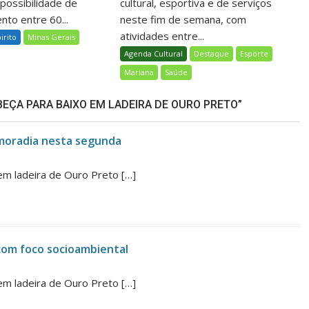
 possibilidade de
cultural, esportiva e de serviços
nto entre 60...
neste fim de semana, com
atividades entre...
birito
Minas Gerais
Agenda Cultural
Destaque
Esporte
Mariana
Saúde
EÇA PARA BAIXO EM LADEIRA DE OURO PRETO”
 moradia nesta segunda
em ladeira de Ouro Preto […]
com foco socioambiental
em ladeira de Ouro Preto […]