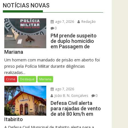
NOTÍCIAS NOVAS
ago 7, 2026
Redação
0
PM prende suspeito
de duplo homicídio
em Passagem de
Mariana
Um homem com mandado de prisão em aberto foi
preso pela Polícia Militar durante diligências
realizadas...
Crime
Destaque
Mariana
ago 7, 2026
João B. N. Gonçalves
0
Defesa Civil alerta
para rajadas de vento
de até 80 km/h em
Itabirito
A Defesa Civil Municipal de Itabirito alerta para a