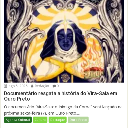
ago 5, 2026
Redação
0
Documentário resgata a história do Vira-Saia em
Ouro Preto
O documentário “Vira-Saia: o Inimigo da Coroa” será lançado na
próxima sexta-feira (7), em Ouro Preto....
Agenda Cultural
Cultura
Destaque
Ouro Preto