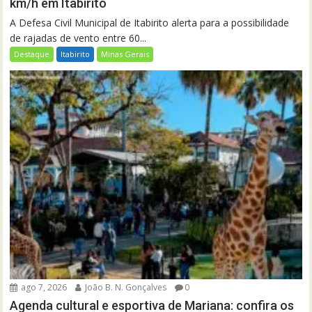
km/h em Itabirito
A Defesa Civil Municipal de Itabirito alerta para a possibilidade
de rajadas de vento entre 60...
Destaque
Itabirito
Minas Gerais
ago 7, 2026
João B. N. Gonçalves
0
Agenda cultural e esportiva de Mariana: confira os