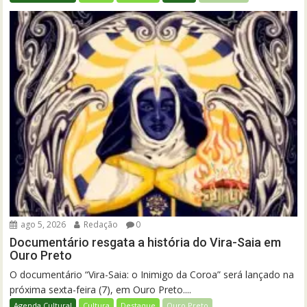
ago 5, 2026
Redação
0
Documentário resgata a história do Vira-Saia em
Ouro Preto
O documentário “Vira-Saia: o Inimigo da Coroa” será lançado na
próxima sexta-feira (7), em Ouro Preto....
Agenda Cultural
Cultura
Destaque
Ouro Preto