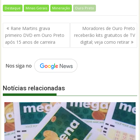
Destaque
Minas Gerais
Mineração
Ouro Preto
Navegação
Rane Martins grava
Moradores de Ouro Preto
de
primeiro DVD em Ouro Preto
receberão kits gratuitos de TV
Post
após 15 anos de carreira
digital; veja como retirar
Notícias relacionadas