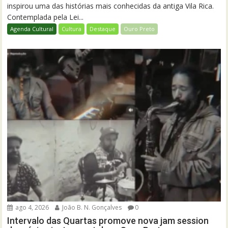
inspirou uma das histórias mais conhecidas da antiga Vila Rica.
Contemplada pela Lei...
Agenda Cultural
Cultura
Destaque
Ouro Preto
ago 4, 2026
João B. N. Gonçalves
0
Intervalo das Quartas promove nova jam session