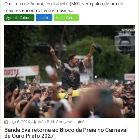
O distrito de Acuruí, em Itabirito (MG), será palco de um dos
maiores encontros entre música,...
Agenda Cultural
Itabirito
Minas Gerais
ago 6, 2026
João B. N. Gonçalves
0
Banda Eva retorna ao Bloco da Praia no Carnaval
de Ouro Preto 2027