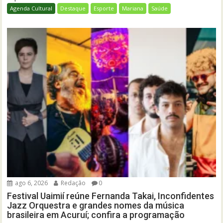
Agenda Cultural
Destaque
Esporte
Mariana
Saúde
ago 6, 2026
Redação
0
Festival Uaimií reúne Fernanda Takai, Inconfidentes
Jazz Orquestra e grandes nomes da música
brasileira em Acuruí; confira a programação