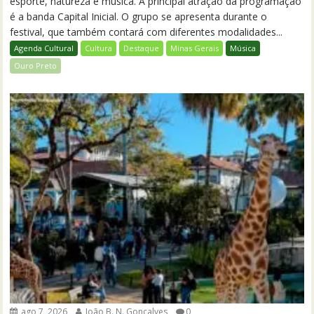
esporte, natureza e música. A principal atração da programação
é a banda Capital Inicial. O grupo se apresenta durante o
festival, que também contará com diferentes modalidades...
Agenda Cultural
Cultura
Destaque
Minas Gerais
Música
Ouro Preto
ago 7, 2026
João B. N. Gonçalves
0