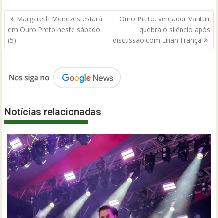
Navegação
Margareth Menezes estará
Ouro Preto: vereador Vantuir
de
em Ouro Preto neste sábado
quebra o silêncio após
Post
(5)
discussão com Lilian França
Notícias relacionadas