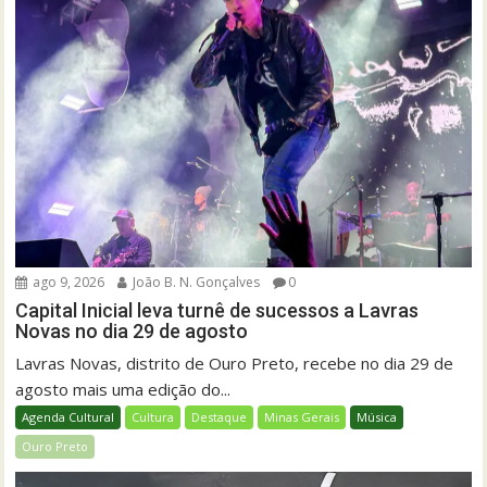
ago 9, 2026
João B. N. Gonçalves
0
Capital Inicial leva turnê de sucessos a Lavras
Novas no dia 29 de agosto
Lavras Novas, distrito de Ouro Preto, recebe no dia 29 de
agosto mais uma edição do...
Agenda Cultural
Cultura
Destaque
Minas Gerais
Música
Ouro Preto