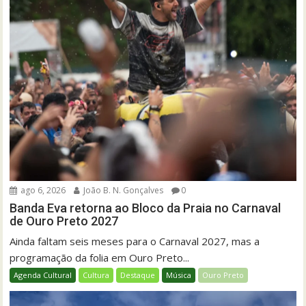
ago 6, 2026
João B. N. Gonçalves
0
Banda Eva retorna ao Bloco da Praia no Carnaval
de Ouro Preto 2027
Ainda faltam seis meses para o Carnaval 2027, mas a
programação da folia em Ouro Preto...
Agenda Cultural
Cultura
Destaque
Música
Ouro Preto