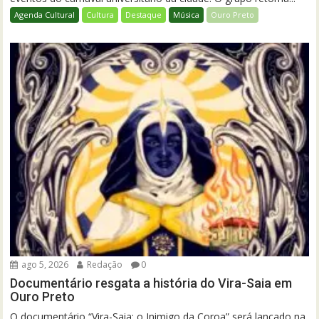
Agenda Cultural
Cultura
Destaque
Música
Ouro Preto
ago 5, 2026
Redação
0
Documentário resgata a história do Vira-Saia em
Ouro Preto
O documentário “Vira-Saia: o Inimigo da Coroa” será lançado na