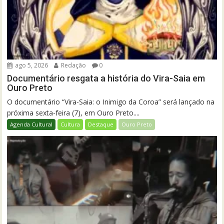
ago 5, 2026
Redação
0
Documentário resgata a história do Vira-Saia em
Ouro Preto
O documentário “Vira-Saia: o Inimigo da Coroa” será lançado na
próxima sexta-feira (7), em Ouro Preto....
Agenda Cultural
Cultura
Destaque
Ouro Preto