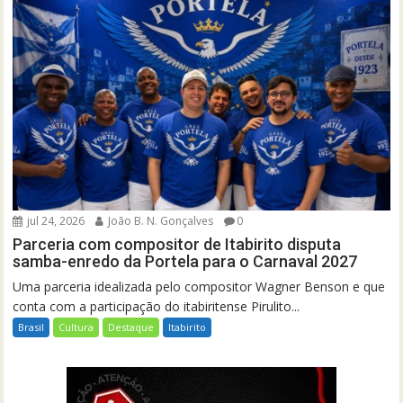
jul 24, 2026
João B. N. Gonçalves
0
Parceria com compositor de Itabirito disputa
samba-enredo da Portela para o Carnaval 2027
Uma parceria idealizada pelo compositor Wagner Benson e que
conta com a participação do itabiritense Pirulito...
Brasil
Cultura
Destaque
Itabirito