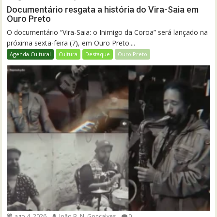
Documentário resgata a história do Vira-Saia em
Ouro Preto
O documentário “Vira-Saia: o Inimigo da Coroa” será lançado na
próxima sexta-feira (7), em Ouro Preto....
Agenda Cultural
Cultura
Destaque
Ouro Preto
ago 4, 2026
João B. N. Gonçalves
0