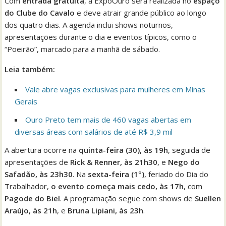
Com
entrada gratuita
, a ExpoOuro será realizada no
espaço
do Clube do Cavalo
e deve atrair grande público ao longo
dos quatro dias. A agenda inclui shows noturnos,
apresentações durante o dia e eventos típicos, como o
“Poeirão”, marcado para a manhã de sábado.
Leia também:
Vale abre vagas exclusivas para mulheres em Minas
Gerais
Ouro Preto tem mais de 460 vagas abertas em
diversas áreas com salários de até R$ 3,9 mil
A abertura ocorre na
quinta-feira (30), às 19h
, seguida de
apresentações de
Rick & Renner, às 21h30
, e
Nego do
Safadão, às 23h30
. Na
sexta-feira (1º)
, feriado do Dia do
Trabalhador,
o evento começa mais cedo, às 17h
, com
Pagode do Biel
. A programação segue com shows de
Suellen
Araújo, às 21h
, e
Bruna Lipiani, às 23h
.