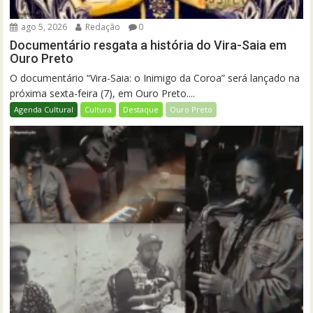
ago 5, 2026
Redação
0
Documentário resgata a história do Vira-Saia em
Ouro Preto
O documentário “Vira-Saia: o Inimigo da Coroa” será lançado na
próxima sexta-feira (7), em Ouro Preto....
Agenda Cultural
Cultura
Destaque
Ouro Preto