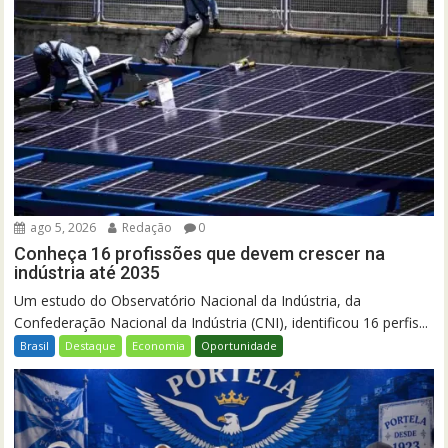
ago 5, 2026
Redação
0
Conheça 16 profissões que devem crescer na
indústria até 2035
Um estudo do Observatório Nacional da Indústria, da
Confederação Nacional da Indústria (CNI), identificou 16 perfis...
Brasil
Destaque
Economia
Oportunidade