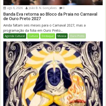
ago 6, 2026
João B. N. Gonçalves
0
Banda Eva retorna ao Bloco da Praia no Carnaval
de Ouro Preto 2027
Ainda faltam seis meses para o Carnaval 2027, mas a
programação da folia em Ouro Preto...
Agenda Cultural
Cultura
Destaque
Música
Ouro Preto