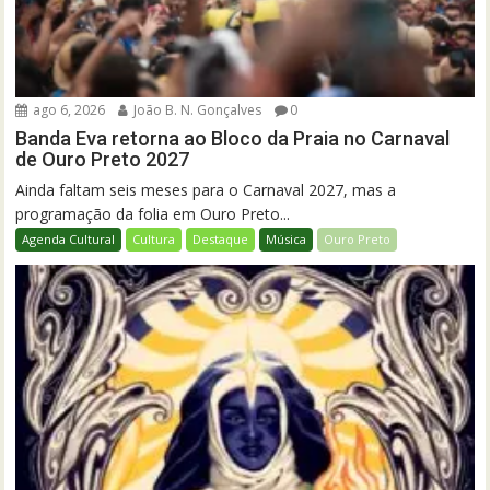
ago 6, 2026
João B. N. Gonçalves
0
Banda Eva retorna ao Bloco da Praia no Carnaval
de Ouro Preto 2027
Ainda faltam seis meses para o Carnaval 2027, mas a
programação da folia em Ouro Preto...
Agenda Cultural
Cultura
Destaque
Música
Ouro Preto