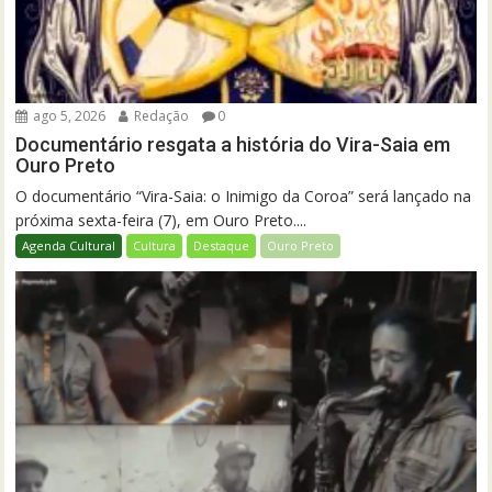
ago 5, 2026
Redação
0
Documentário resgata a história do Vira-Saia em
Ouro Preto
O documentário “Vira-Saia: o Inimigo da Coroa” será lançado na
próxima sexta-feira (7), em Ouro Preto....
Agenda Cultural
Cultura
Destaque
Ouro Preto