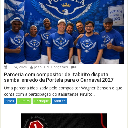
jul 24, 2026
João B. N. Gonçalves
0
Parceria com compositor de Itabirito disputa
samba-enredo da Portela para o Carnaval 2027
Uma parceria idealizada pelo compositor Wagner Benson e que
conta com a participação do itabiritense Pirulito...
Brasil
Cultura
Destaque
Itabirito