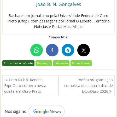
João B. N. Gonçalves
Bacharel em jornalismo pela Universidade Federal de Ouro
Preto (Ufop), com passagens por Jornal O Espeto, Território
Notícias e Portal Mais Minas.
Compartilhe!
Conselheiro Lafaiete
Destaque
Educação
Minas Gerais
Navegação
Com Rick & Renner,
Confira programação
de
ExpoOuro começa nesta
completa dos quatro dias de
Post
quinta em Ouro Preto
ExpoOuro 2026