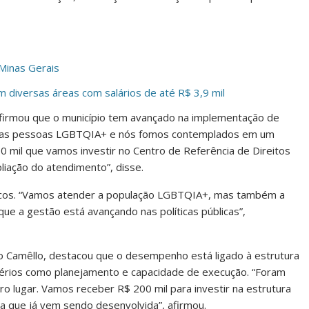
Minas Gerais
diversas áreas com salários de até R$ 3,9 mil
 afirmou que o município tem avançado na implementação de
 para as pessoas LGBTQIA+ e nós fomos contemplados em um
200 mil que vamos investir no Centro de Referência de Direitos
liação do atendimento”, disse.
icos. “Vamos atender a população LGBTQIA+, mas também a
ue a gestão está avançando nas políticas públicas”,
o Camêllo, destacou que o desempenho está ligado à estrutura
critérios como planejamento e capacidade de execução. “Foram
iro lugar. Vamos receber R$ 200 mil para investir na estrutura
ica que já vem sendo desenvolvida”, afirmou.