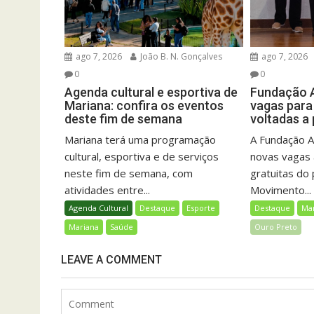
ago 7, 2026
João B. N. Gonçalves
ago 7, 2026
0
0
Agenda cultural e esportiva de
Fundação A
Mariana: confira os eventos
vagas para 
deste fim de semana
voltadas a
Mariana terá uma programação
A Fundação A
cultural, esportiva e de serviços
novas vagas 
neste fim de semana, com
gratuitas do
atividades entre...
Movimento...
Agenda Cultural
Destaque
Esporte
Destaque
Ma
Mariana
Saúde
Ouro Preto
LEAVE A COMMENT