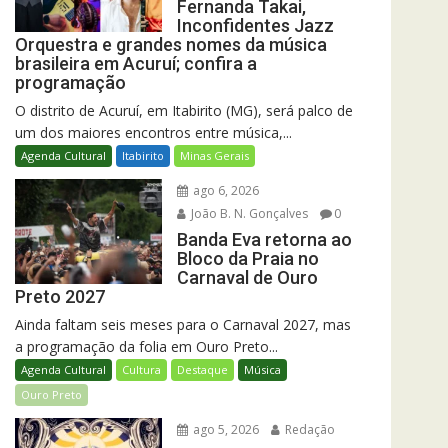
Fernanda Takai,
Inconfidentes Jazz
Orquestra e grandes nomes da música
brasileira em Acuruí; confira a
programação
O distrito de Acuruí, em Itabirito (MG), será palco de
um dos maiores encontros entre música,...
Agenda Cultural
Itabirito
Minas Gerais
ago 6, 2026
João B. N. Gonçalves
0
Banda Eva retorna ao
Bloco da Praia no
Carnaval de Ouro
Preto 2027
Ainda faltam seis meses para o Carnaval 2027, mas
a programação da folia em Ouro Preto...
Agenda Cultural
Cultura
Destaque
Música
Ouro Preto
ago 5, 2026
Redação