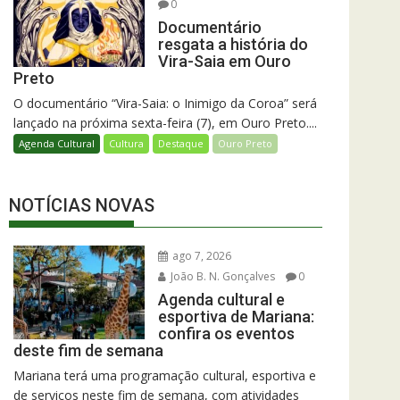
0
Documentário
resgata a história do
Vira-Saia em Ouro
Preto
O documentário “Vira-Saia: o Inimigo da Coroa” será
lançado na próxima sexta-feira (7), em Ouro Preto....
Agenda Cultural
Cultura
Destaque
Ouro Preto
NOTÍCIAS NOVAS
ago 7, 2026
João B. N. Gonçalves
0
Agenda cultural e
esportiva de Mariana:
confira os eventos
deste fim de semana
Mariana terá uma programação cultural, esportiva e
de serviços neste fim de semana, com atividades