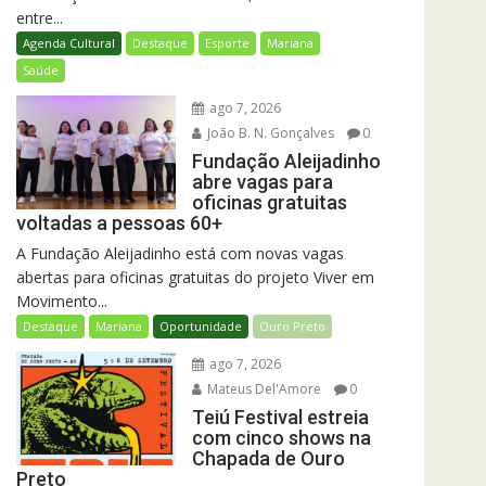
entre...
Agenda Cultural
Destaque
Esporte
Mariana
Saúde
ago 7, 2026
João B. N. Gonçalves
0
Fundação Aleijadinho
abre vagas para
oficinas gratuitas
voltadas a pessoas 60+
A Fundação Aleijadinho está com novas vagas
abertas para oficinas gratuitas do projeto Viver em
Movimento...
Destaque
Mariana
Oportunidade
Ouro Preto
ago 7, 2026
Mateus Del'Amore
0
Teiú Festival estreia
com cinco shows na
Chapada de Ouro
Preto