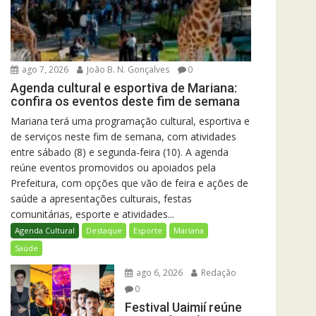
ago 7, 2026
João B. N. Gonçalves
0
Agenda cultural e esportiva de Mariana:
confira os eventos deste fim de semana
Mariana terá uma programação cultural, esportiva e
de serviços neste fim de semana, com atividades
entre sábado (8) e segunda-feira (10). A agenda
reúne eventos promovidos ou apoiados pela
Prefeitura, com opções que vão de feira e ações de
saúde a apresentações culturais, festas
comunitárias, esporte e atividades...
Agenda Cultural
Destaque
Esporte
Mariana
Saúde
ago 6, 2026
Redação
0
Festival Uaimií reúne