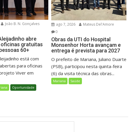
João B. N. Gonçalves
ago 7, 2026
Mateus Del'Amore
0
leijadinho abre
Obras da UTI do Hospital
oficinas gratuitas
Monsenhor Horta avançam e
 pessoas 60+
entrega é prevista para 2027
leijadinho está com
O prefeito de Mariana, Juliano Duarte
abertas para oficinas
(PSB), participou nesta quinta-feira
 projeto Viver em
(6) da visita técnica das obras...
Mariana
Saúde
riana
Oportunidade