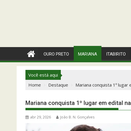
OURO PRETO
MARIANA
ITABIRITO
Você está aqui
Home
Destaque
Mariana conquista 1º lugar
Mariana conquista 1º lugar em edital n
abr 29, 2026
João B. N. Gonçalves