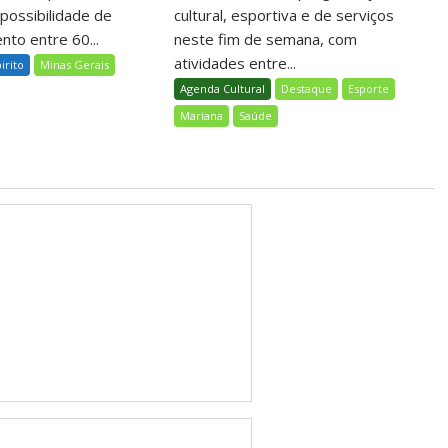
 possibilidade de
cultural, esportiva e de serviços
nto entre 60...
neste fim de semana, com
atividades entre...
birito
Minas Gerais
Agenda Cultural
Destaque
Esporte
Mariana
Saúde