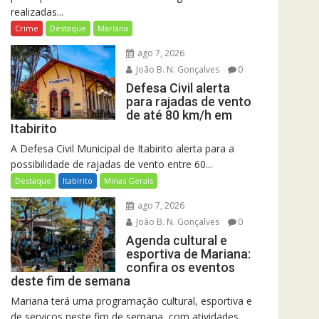
realizadas...
Crime
Destaque
Mariana
ago 7, 2026
João B. N. Gonçalves
0
Defesa Civil alerta
para rajadas de vento
de até 80 km/h em
Itabirito
A Defesa Civil Municipal de Itabirito alerta para a
possibilidade de rajadas de vento entre 60...
Destaque
Itabirito
Minas Gerais
ago 7, 2026
João B. N. Gonçalves
0
Agenda cultural e
esportiva de Mariana:
confira os eventos
deste fim de semana
Mariana terá uma programação cultural, esportiva e
de serviços neste fim de semana, com atividades