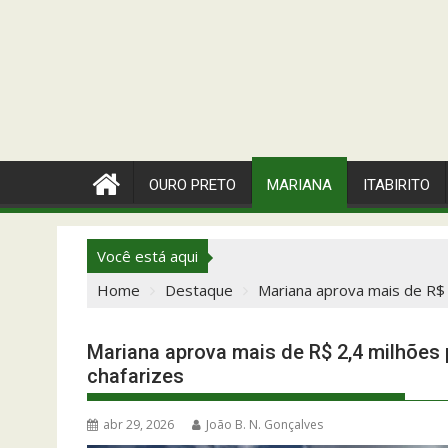
OURO PRETO
MARIANA
ITABIRITO
Você está aqui
Home
Destaque
Mariana aprova mais de R$ 2
Mariana aprova mais de R$ 2,4 milhões p
chafarizes
abr 29, 2026
João B. N. Gonçalves