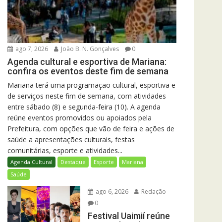
ago 7, 2026
João B. N. Gonçalves
0
Agenda cultural e esportiva de Mariana:
confira os eventos deste fim de semana
Mariana terá uma programação cultural, esportiva e
de serviços neste fim de semana, com atividades
entre sábado (8) e segunda-feira (10). A agenda
reúne eventos promovidos ou apoiados pela
Prefeitura, com opções que vão de feira e ações de
saúde a apresentações culturais, festas
comunitárias, esporte e atividades...
Agenda Cultural
Destaque
Esporte
Mariana
Saúde
ago 6, 2026
Redação
0
Festival Uaimií reúne