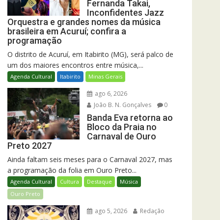
Fernanda Takai,
Inconfidentes Jazz
Orquestra e grandes nomes da música
brasileira em Acuruí; confira a
programação
O distrito de Acuruí, em Itabirito (MG), será palco de
um dos maiores encontros entre música,...
Agenda Cultural
Itabirito
Minas Gerais
ago 6, 2026
João B. N. Gonçalves
0
Banda Eva retorna ao
Bloco da Praia no
Carnaval de Ouro
Preto 2027
Ainda faltam seis meses para o Carnaval 2027, mas
a programação da folia em Ouro Preto...
Agenda Cultural
Cultura
Destaque
Música
Ouro Preto
ago 5, 2026
Redação