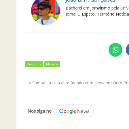
Bacharel em jornalismo pela Univ
Jornal O Espeto, Território Notíci
Destaque
Mariana
Navegação
Samba da Lida abre feriado com show em Ouro Pr
de
Post