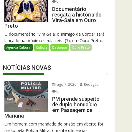
0
Documentário
resgata a história do
Vira-Saia em Ouro
Preto
O documentário “Vira-Saia: o Inimigo da Coroa” será
lançado na próxima sexta-feira (7), em Ouro Preto....
Agenda Cultural
Cultura
Destaque
Ouro Preto
NOTÍCIAS NOVAS
ago 7, 2026
Redação
0
PM prende suspeito
de duplo homicídio
em Passagem de
Mariana
Um homem com mandado de prisão em aberto foi
preso pela Polícia Militar durante diligências