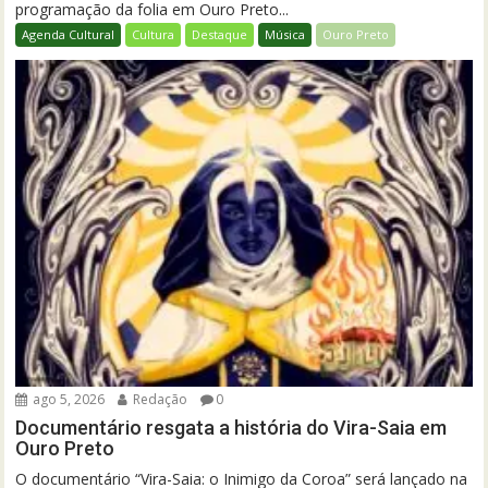
programação da folia em Ouro Preto...
Agenda Cultural
Cultura
Destaque
Música
Ouro Preto
ago 5, 2026
Redação
0
Documentário resgata a história do Vira-Saia em
Ouro Preto
O documentário “Vira-Saia: o Inimigo da Coroa” será lançado na