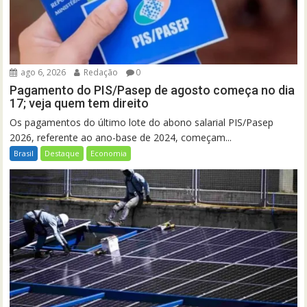
ago 6, 2026
Redação
0
Pagamento do PIS/Pasep de agosto começa no dia
17; veja quem tem direito
Os pagamentos do último lote do abono salarial PIS/Pasep
2026, referente ao ano-base de 2024, começam...
Brasil
Destaque
Economia