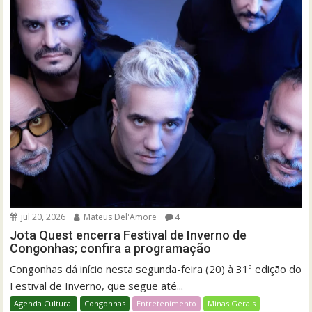
jul 20, 2026
Mateus Del'Amore
4
Jota Quest encerra Festival de Inverno de
Congonhas; confira a programação
Congonhas dá início nesta segunda-feira (20) à 31ª edição do
Festival de Inverno, que segue até...
Agenda Cultural
Congonhas
Entretenimento
Minas Gerais