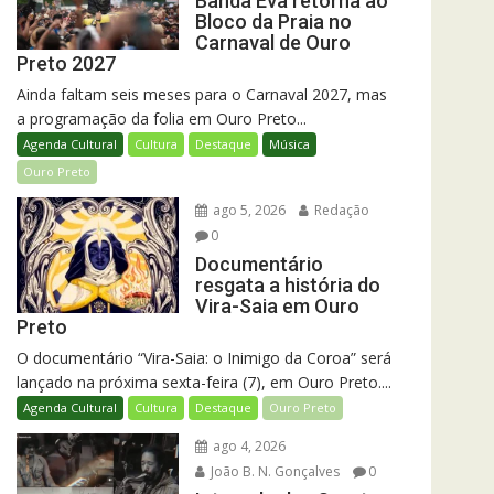
Banda Eva retorna ao
Bloco da Praia no
Carnaval de Ouro
Preto 2027
Ainda faltam seis meses para o Carnaval 2027, mas
a programação da folia em Ouro Preto...
Agenda Cultural
Cultura
Destaque
Música
Ouro Preto
ago 5, 2026
Redação
0
Documentário
resgata a história do
Vira-Saia em Ouro
Preto
O documentário “Vira-Saia: o Inimigo da Coroa” será
lançado na próxima sexta-feira (7), em Ouro Preto....
Agenda Cultural
Cultura
Destaque
Ouro Preto
ago 4, 2026
João B. N. Gonçalves
0