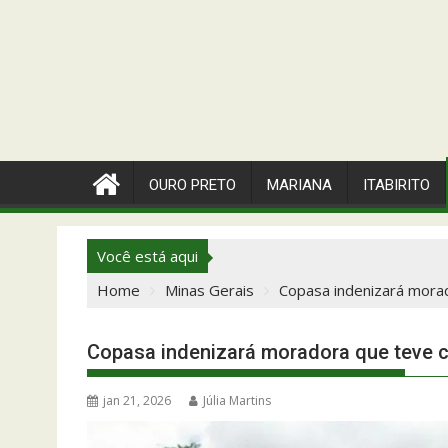
OURO PRETO
MARIANA
ITABIRITO
Você está aqui
Home
Minas Gerais
Copasa indenizará mora
Copasa indenizará moradora que teve 
jan 21, 2026
Júlia Martins