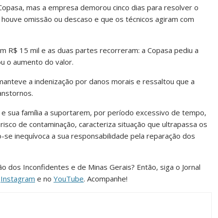
Copasa, mas a empresa demorou cinco dias para resolver o
ão houve omissão ou descaso e que os técnicos agiram com
em R$ 15 mil e as duas partes recorreram: a Copasa pediu a
ou o aumento do valor.
manteve a indenização por danos morais e ressaltou que a
anstornos.
 e sua família a suportarem, por período excessivo de tempo,
risco de contaminação, caracteriza situação que ultrapassa os
-se inequívoca a sua responsabilidade pela reparação dos
ião dos Inconfidentes e de Minas Gerais? Então, siga o Jornal
o
Instagram
e no
YouTube
. Acompanhe!