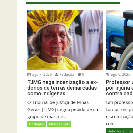
ago 7, 2026
Redação
0
ago 6, 2026
TJMG nega indenização a ex-
Professor u
donos de terras demarcadas
por injúria
como indígenas
contra cad
O Tribunal de Justiça de Minas
Um professor
Gerais (TJMG) negou pedido de um
tornou réu pe
grupo de mais de...
discriminaçã
com...
Destaque
Minas Gerais
Belo Horizonte