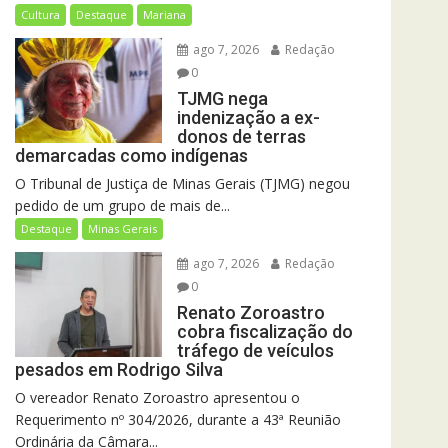
Cultura
Destaque
Mariana
ago 7, 2026
Redação
0
TJMG nega
indenização a ex-
donos de terras
demarcadas como indígenas
O Tribunal de Justiça de Minas Gerais (TJMG) negou
pedido de um grupo de mais de...
Destaque
Minas Gerais
ago 7, 2026
Redação
0
Renato Zoroastro
cobra fiscalização do
tráfego de veículos
pesados em Rodrigo Silva
O vereador Renato Zoroastro apresentou o
Requerimento nº 304/2026, durante a 43ª Reunião
Ordinária da Câmara...