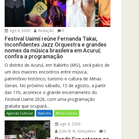
ago 6, 2026
Redação
0
Festival Uaimií reúne Fernanda Takai,
Inconfidentes Jazz Orquestra e grandes
nomes da música brasileira em Acuruí;
confira a programação
O distrito de Acuruí, em Itabirito (MG), será palco de
um dos maiores encontros entre música,
patrimônio histórico, turismo e cultura de Minas
Gerais. No próximo sábado, 15 de agosto, a partir
das 11h, acontece o grande encerramento do
Festival Uaimií 2026, com uma programação
gratuita que ocupará...
Agenda Cultural
Itabirito
Minas Gerais
ago 6, 2026
João B. N. Gonçalves
0