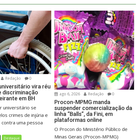
Redação
0
niversitário vira réu
 e discriminação
ago 6, 2026
Redação
0
eirante em BH
Procon-MPMG manda
 universitário se
suspender comercialização da
linha “Balls”, da Fini, em
los crimes de injúria e
plataformas online
o contra uma pessoa
O Procon do Ministério Público de
Minas Gerais (Procon-MPMG)
Destaque