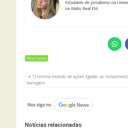
Estudante de jornalismo na Univer
na Rádio Real FM.
Minas Gerais
Navegação
TJ retoma mutirão de ações ligadas ao rompiment
de
barragem
Post
Notícias relacionadas