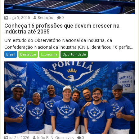
ago 5, 2026
Redação
0
Conheça 16 profissões que devem crescer na
indústria até 2035
Um estudo do Observatório Nacional da Indústria, da
Confederação Nacional da Indústria (CNI), identificou 16 perfis...
Brasil
Destaque
Economia
Oportunidade
jul 24, 2026
João B. N. Gonçalves
0