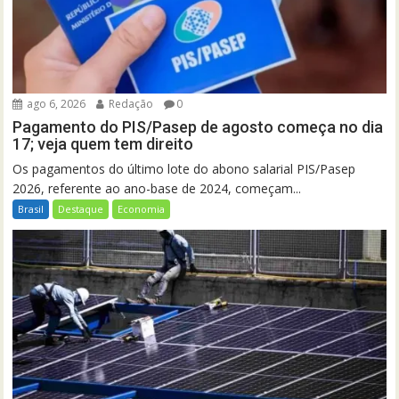
ago 6, 2026
Redação
0
Pagamento do PIS/Pasep de agosto começa no dia
17; veja quem tem direito
Os pagamentos do último lote do abono salarial PIS/Pasep
2026, referente ao ano-base de 2024, começam...
Brasil
Destaque
Economia