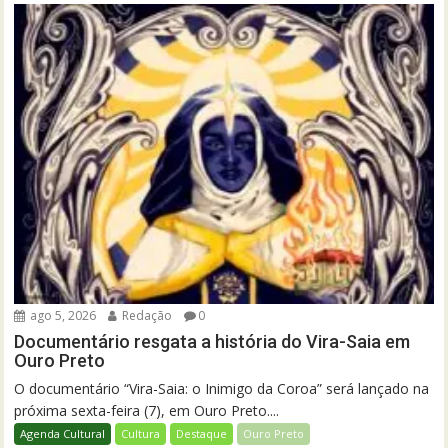
ago 5, 2026
Redação
0
Documentário resgata a história do Vira-Saia em
Ouro Preto
O documentário “Vira-Saia: o Inimigo da Coroa” será lançado na
próxima sexta-feira (7), em Ouro Preto....
Agenda Cultural
Cultura
Destaque
Ouro Preto