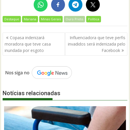
Destaque
Mariana
Minas Gerais
Ouro Preto
Política
Navegação
Copasa indenizará
Influenciadora que teve perfis
de
moradora que teve casa
invadidos será indenizada pelo
Post
inundada por esgoto
Facebook
Notícias relacionadas