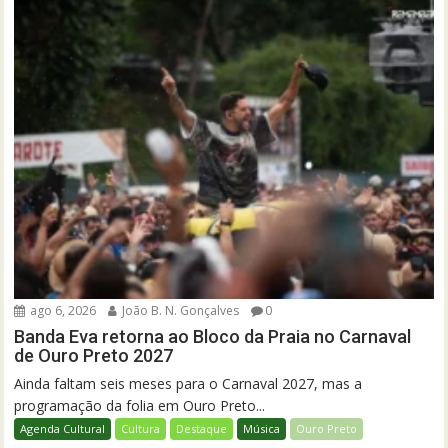
ago 6, 2026
João B. N. Gonçalves
0
Banda Eva retorna ao Bloco da Praia no Carnaval
de Ouro Preto 2027
Ainda faltam seis meses para o Carnaval 2027, mas a
programação da folia em Ouro Preto...
Agenda Cultural
Cultura
Destaque
Música
Ouro Preto