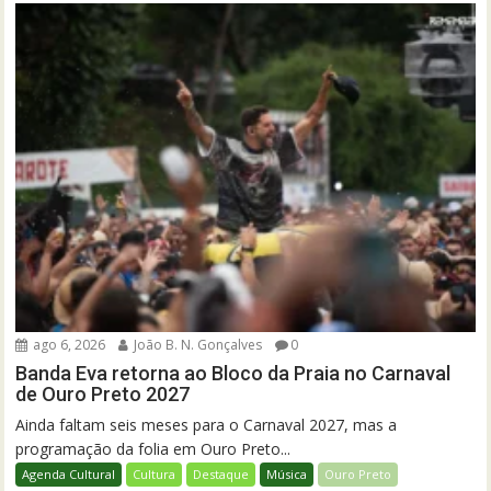
ago 6, 2026
João B. N. Gonçalves
0
Banda Eva retorna ao Bloco da Praia no Carnaval
de Ouro Preto 2027
Ainda faltam seis meses para o Carnaval 2027, mas a
programação da folia em Ouro Preto...
Agenda Cultural
Cultura
Destaque
Música
Ouro Preto