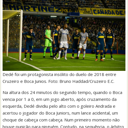
Dedé foi um protagonista insólito do duelo de 2018 entre
Cruzeiro e Boca Junios. Foto: Bruno Haddad/Cruzeiro E.C.
Na altura dos 24 minutos do segundo tempo, quando o Boca
vencia por 1 a 0, em um jogo aberto, após cruzamento da
esquerda, Dedé dividiu pelo alto com o goleiro Andrada e
acertou o jogador do Boca Juniors, num lance acidental, um
choque de cabeça com cabeça. Num primeiro momento não
houve punição para ninguém. Contudo, na sequência, o árbitro