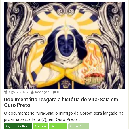
ago 5, 2026
Redação
0
Documentário resgata a história do Vira-Saia em
Ouro Preto
O documentário “Vira-Saia: o Inimigo da Coroa” será lançado na
próxima sexta-feira (7), em Ouro Preto....
Agenda Cultural
Cultura
Destaque
Ouro Preto