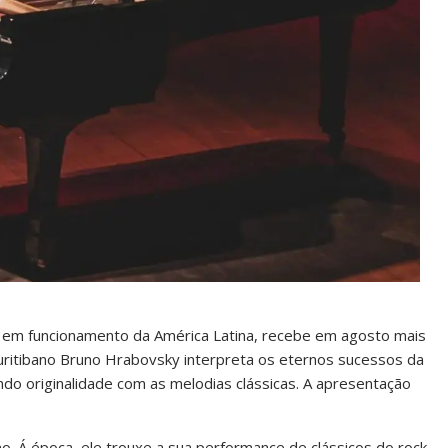
 em funcionamento da América Latina, recebe em agosto mais
curitibano Bruno Hrabovsky interpreta os eternos sucessos da
endo originalidade com as melodias clássicas. A apresentação
. Á época, ele trouxe a sua performance de clássicos do rock,