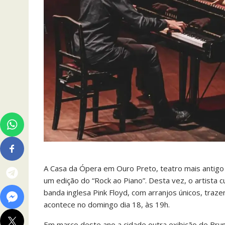
A Casa da Ópera em Ouro Preto, teatro mais antigo
um edição do “Rock ao Piano”. Desta vez, o artista 
banda inglesa Pink Floyd, com arranjos únicos, traz
acontece no domingo dia 18, às 19h.
Em março deste ano a cidade outra exibição de Bruno