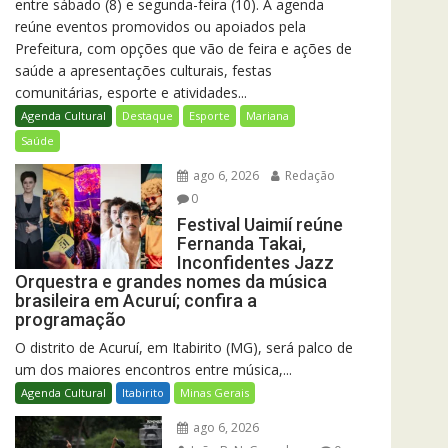
entre sábado (8) e segunda-feira (10). A agenda
reúne eventos promovidos ou apoiados pela
Prefeitura, com opções que vão de feira e ações de
saúde a apresentações culturais, festas
comunitárias, esporte e atividades...
Agenda Cultural
Destaque
Esporte
Mariana
Saúde
ago 6, 2026
Redação
0
Festival Uaimií reúne
Fernanda Takai,
Inconfidentes Jazz
Orquestra e grandes nomes da música
brasileira em Acuruí; confira a
programação
O distrito de Acuruí, em Itabirito (MG), será palco de
um dos maiores encontros entre música,...
Agenda Cultural
Itabirito
Minas Gerais
ago 6, 2026