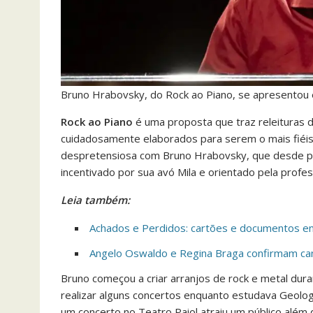
Bruno Hrabovsky, do Rock ao Piano, se apresentou
Rock ao Piano
é uma proposta que traz releituras d
cuidadosamente elaborados para serem o mais fiéis p
despretensiosa com Bruno Hrabovsky, que desde pe
incentivado por sua avó Mila e orientado pela profes
Leia também:
Achados e Perdidos: cartões e documentos 
Angelo Oswaldo e Regina Braga confirmam can
Bruno começou a criar arranjos de rock e metal dur
realizar alguns concertos enquanto estudava Geol
um concerto no Teatro Paiol atraiu um público além 