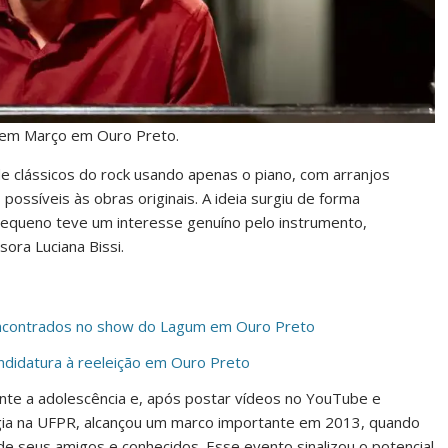
 em Março em Ouro Preto.
e clássicos do rock usando apenas o piano, com arranjos
ossíveis às obras originais. A ideia surgiu de forma
queno teve um interesse genuíno pelo instrumento,
sora Luciana Bissi.
encontrados no show do Lagum em Ouro Preto
didatura à reeleição em Ouro Preto
ante a adolescência e, após postar vídeos no YouTube e
ogia na UFPR, alcançou um marco importante em 2013, quando
de seus amigos e conhecidos. Esse evento sinalizou o potencial