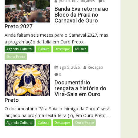
João B. N. Gonçalves
0
Banda Eva retorna ao
Bloco da Praia no
Carnaval de Ouro
Preto 2027
Ainda faltam seis meses para o Carnaval 2027, mas
a programação da folia em Ouro Preto...
Agenda Cultural
Cultura
Destaque
Música
Ouro Preto
ago 5, 2026
Redação
0
Documentário
resgata a história do
Vira-Saia em Ouro
Preto
O documentário “Vira-Saia: o Inimigo da Coroa” será
lançado na próxima sexta-feira (7), em Ouro Preto....
Agenda Cultural
Cultura
Destaque
Ouro Preto