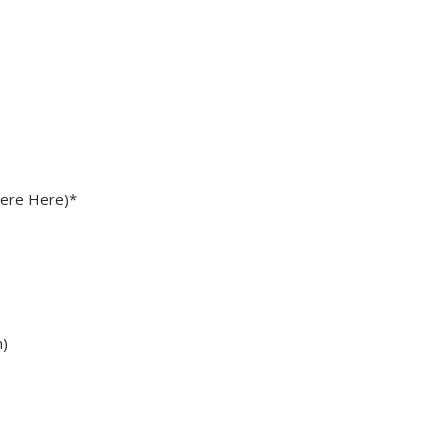
Were Here)*
n)