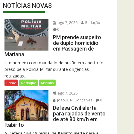
NOTÍCIAS NOVAS
ago 7, 2026
Redação
0
PM prende suspeito
de duplo homicídio
em Passagem de
Mariana
Um homem com mandado de prisão em aberto foi
preso pela Polícia Militar durante diligências
realizadas...
Crime
Destaque
Mariana
ago 7, 2026
João B. N. Gonçalves
0
Defesa Civil alerta
para rajadas de vento
de até 80 km/h em
Itabirito
A Defesa Civil Municipal de Itabirito alerta para a