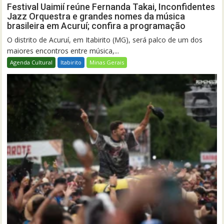
Festival Uaimií reúne Fernanda Takai, Inconfidentes
Jazz Orquestra e grandes nomes da música
brasileira em Acuruí; confira a programação
O distrito de Acuruí, em Itabirito (MG), será palco de um dos
maiores encontros entre música,...
Agenda Cultural
Itabirito
Minas Gerais