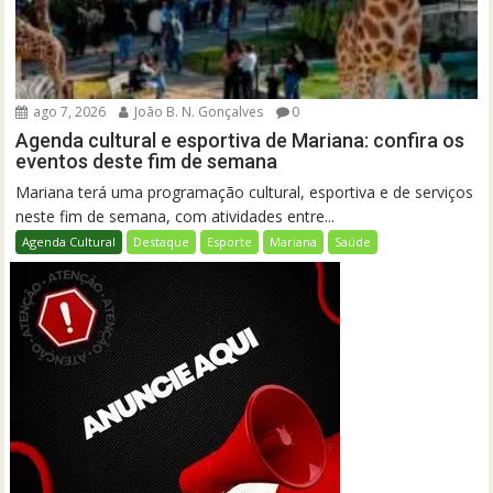
ago 7, 2026
João B. N. Gonçalves
0
Agenda cultural e esportiva de Mariana: confira os
eventos deste fim de semana
Mariana terá uma programação cultural, esportiva e de serviços
neste fim de semana, com atividades entre...
Agenda Cultural
Destaque
Esporte
Mariana
Saúde