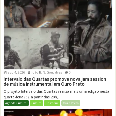
ago 4, 2026
João B. N. Gonçalves
0
Intervalo das Quartas promove nova jam session
de música instrumental em Ouro Preto
O projeto Intervalo das Quartas realiza mais uma edição nesta
quarta-feira (5), a partir das 20h,...
Agenda Cultural
Cultura
Destaque
Ouro Preto