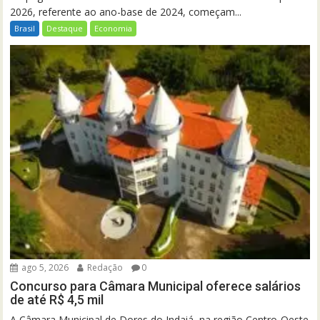
2026, referente ao ano-base de 2024, começam...
Brasil
Destaque
Economia
ago 5, 2026
Redação
0
Concurso para Câmara Municipal oferece salários
de até R$ 4,5 mil
A Câmara Municipal de Dores do Indaiá, na região Centro-Oeste