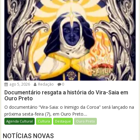
ago 5, 2026
Redação
0
Documentário resgata a história do Vira-Saia em
Ouro Preto
O documentário “Vira-Saia: o Inimigo da Coroa” será lançado na
próxima sexta-feira (7), em Ouro Preto....
Agenda Cultural
Cultura
Destaque
Ouro Preto
NOTÍCIAS NOVAS