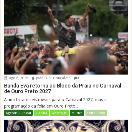
ago 6, 2026
João B. N. Gonçalves
0
Banda Eva retorna ao Bloco da Praia no Carnaval
de Ouro Preto 2027
Ainda faltam seis meses para o Carnaval 2027, mas a
programação da folia em Ouro Preto...
Agenda Cultural
Cultura
Destaque
Música
Ouro Preto