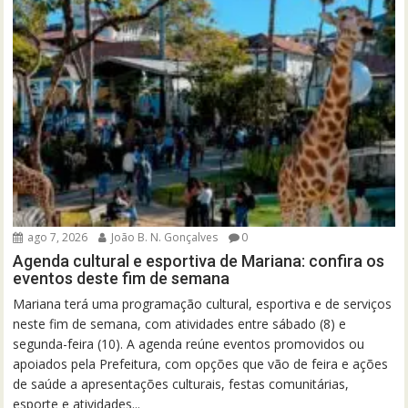
ago 7, 2026
João B. N. Gonçalves
0
Agenda cultural e esportiva de Mariana: confira os
eventos deste fim de semana
Mariana terá uma programação cultural, esportiva e de serviços
neste fim de semana, com atividades entre sábado (8) e
segunda-feira (10). A agenda reúne eventos promovidos ou
apoiados pela Prefeitura, com opções que vão de feira e ações
de saúde a apresentações culturais, festas comunitárias,
esporte e atividades...