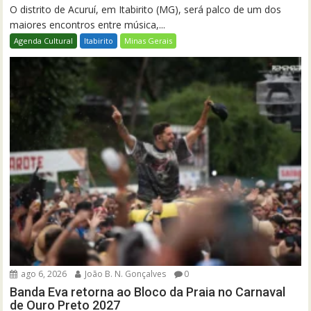
O distrito de Acuruí, em Itabirito (MG), será palco de um dos
maiores encontros entre música,...
Agenda Cultural
Itabirito
Minas Gerais
ago 6, 2026
João B. N. Gonçalves
0
Banda Eva retorna ao Bloco da Praia no Carnaval
de Ouro Preto 2027