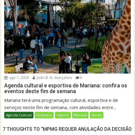
ago 7, 2026
João B. N. Gonçalves
0
Agenda cultural e esportiva de Mariana: confira os
eventos deste fim de semana
Mariana terá uma programação cultural, esportiva e de
serviços neste fim de semana, com atividades entre...
Agenda Cultural
Destaque
Esporte
Mariana
Saúde
7 THOUGHTS TO “MPMG REQUER ANULAÇÃO DA DECISÃO