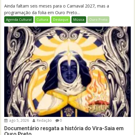
Ainda faltam seis meses para o Carnaval 2027, mas a
programação da folia em Ouro Preto...
Agenda Cultural
Cultura
Destaque
Música
Ouro Preto
ago 5, 2026
Redação
0
Documentário resgata a história do Vira-Saia em
Ouro Preto