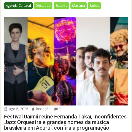
Agenda Cultural
Destaque
Esporte
Mariana
Saúde
ago 6, 2026
Redação
0
Festival Uaimií reúne Fernanda Takai, Inconfidentes
Jazz Orquestra e grandes nomes da música
brasileira em Acuruí; confira a programação