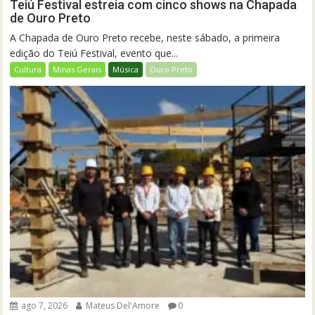
Teiú Festival estreia com cinco shows na Chapada
de Ouro Preto
A Chapada de Ouro Preto recebe, neste sábado, a primeira
edição do Teiú Festival, evento que...
Cultura
Minas Gerais
Música
Ouro Preto
ago 7, 2026
Mateus Del'Amore
0