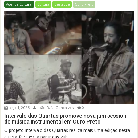
Agenda Cultural
Cultura
Destaque
Ouro Preto
ago 4, 2026
João B. N. Gonçalves
0
Intervalo das Quartas promove nova jam session
de música instrumental em Ouro Preto
O projeto Intervalo das Quartas realiza mais uma edição nesta
quarta-feira (5), a partir das 20h,...