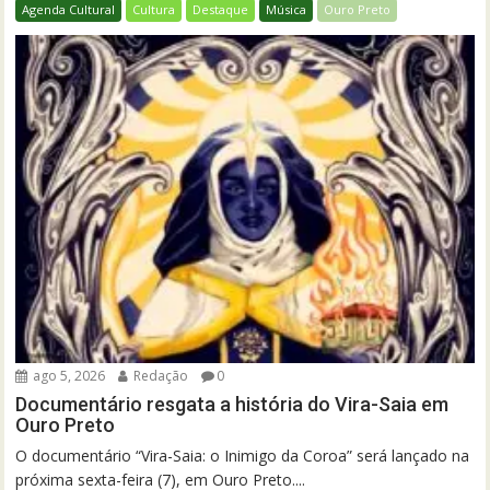
Agenda Cultural
Cultura
Destaque
Música
Ouro Preto
ago 5, 2026
Redação
0
Documentário resgata a história do Vira-Saia em
Ouro Preto
O documentário “Vira-Saia: o Inimigo da Coroa” será lançado na
próxima sexta-feira (7), em Ouro Preto....