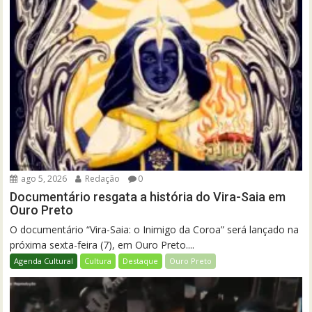
ago 5, 2026
Redação
0
Documentário resgata a história do Vira-Saia em
Ouro Preto
O documentário “Vira-Saia: o Inimigo da Coroa” será lançado na
próxima sexta-feira (7), em Ouro Preto....
Agenda Cultural
Cultura
Destaque
Ouro Preto