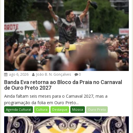
ago 6, 2026
João B. N. Gonçalves
0
Banda Eva retorna ao Bloco da Praia no Carnaval
de Ouro Preto 2027
Ainda faltam seis meses para o Carnaval 2027, mas a
programação da folia em Ouro Preto...
Agenda Cultural
Cultura
Destaque
Música
Ouro Preto