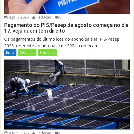
ago 6, 2026
Redação
0
Pagamento do PIS/Pasep de agosto começa no dia
17; veja quem tem direito
Os pagamentos do último lote do abono salarial PIS/Pasep
2026, referente ao ano-base de 2024, começam...
Brasil
Destaque
Economia
ago 5, 2026
Redação
0