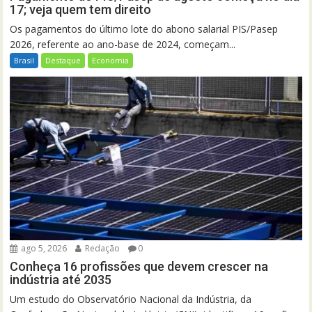
17; veja quem tem direito
Os pagamentos do último lote do abono salarial PIS/Pasep
2026, referente ao ano-base de 2024, começam...
Brasil
Destaque
Economia
ago 5, 2026
Redação
0
Conheça 16 profissões que devem crescer na
indústria até 2035
Um estudo do Observatório Nacional da Indústria, da