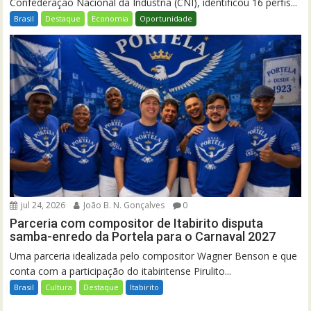
Confederação Nacional da Indústria (CNI), identificou 16 perfis...
Brasil
Destaque
Economia
Oportunidade
jul 24, 2026
João B. N. Gonçalves
0
Parceria com compositor de Itabirito disputa
samba-enredo da Portela para o Carnaval 2027
Uma parceria idealizada pelo compositor Wagner Benson e que
conta com a participação do itabiritense Pirulito...
Brasil
Cultura
Destaque
Itabirito