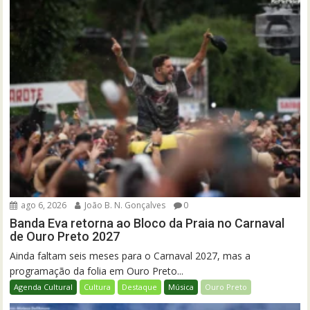
ago 6, 2026
João B. N. Gonçalves
0
Banda Eva retorna ao Bloco da Praia no Carnaval
de Ouro Preto 2027
Ainda faltam seis meses para o Carnaval 2027, mas a
programação da folia em Ouro Preto...
Agenda Cultural
Cultura
Destaque
Música
Ouro Preto