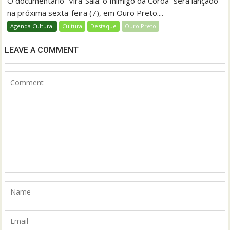
O documentário “Vira-Saia: o Inimigo da Coroa” será lançado
na próxima sexta-feira (7), em Ouro Preto....
Agenda Cultural
Cultura
Destaque
Ouro Preto
LEAVE A COMMENT