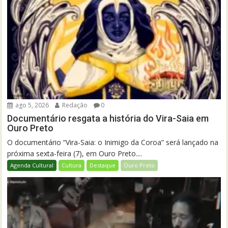
ago 5, 2026
Redação
0
Documentário resgata a história do Vira-Saia em
Ouro Preto
O documentário “Vira-Saia: o Inimigo da Coroa” será lançado na
próxima sexta-feira (7), em Ouro Preto....
Agenda Cultural
Cultura
Destaque
Ouro Preto