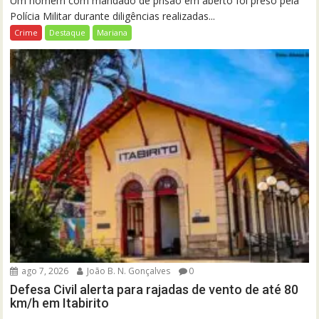
Um homem com mandado de prisão em aberto foi preso pela
Polícia Militar durante diligências realizadas...
Crime
Destaque
Mariana
ago 7, 2026
João B. N. Gonçalves
0
Defesa Civil alerta para rajadas de vento de até 80
km/h em Itabirito