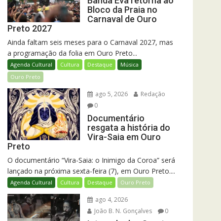
Banda Eva retorna ao
Bloco da Praia no
Carnaval de Ouro
Preto 2027
Ainda faltam seis meses para o Carnaval 2027, mas
a programação da folia em Ouro Preto...
Agenda Cultural
Cultura
Destaque
Música
Ouro Preto
ago 5, 2026
Redação
0
Documentário
resgata a história do
Vira-Saia em Ouro
Preto
O documentário “Vira-Saia: o Inimigo da Coroa” será
lançado na próxima sexta-feira (7), em Ouro Preto....
Agenda Cultural
Cultura
Destaque
Ouro Preto
ago 4, 2026
João B. N. Gonçalves
0