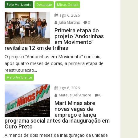
Belo Horizonte
Destaque
Minas Gerais
ago 6, 2026
Júlia Martins
0
Primeira etapa do
projeto ‘Andorinhas
em Movimento’
revitaliza 12 km de trilhas
O projeto “Andorinhas em Movimento” concluiu,
após quatro meses de obras, a primeira etapa de
reestruturação...
Meio Ambiente
ago 6, 2026
Mateus Del'Amore
0
Mart Minas abre
novas vagas de
emprego e lança
programa social antes da inauguração em
Ouro Preto
A menos de dois meses da inauguração da unidade