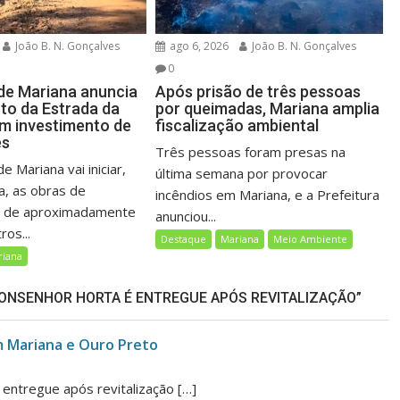
João B. N. Gonçalves
ago 6, 2026
João B. N. Gonçalves
0
 de Mariana anuncia
Após prisão de três pessoas
to da Estrada da
por queimadas, Mariana amplia
m investimento de
fiscalização ambiental
es
Três pessoas foram presas na
e Mariana vai iniciar,
última semana por provocar
, as obras de
incêndios em Mariana, e a Prefeitura
o de aproximadamente
anunciou...
ros...
Destaque
Mariana
Meio Ambiente
riana
ONSENHOR HORTA É ENTREGUE APÓS REVITALIZAÇÃO”
 Mariana e Ouro Preto
entregue após revitalização […]