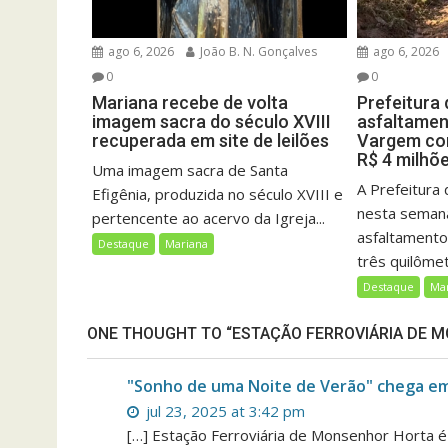
ago 6, 2026
João B. N. Gonçalves
ago 6, 2026
0
0
Mariana recebe de volta
Prefeitura
imagem sacra do século XVIII
asfaltamen
recuperada em site de leilões
Vargem co
R$ 4 milhõ
Uma imagem sacra de Santa
A Prefeitura d
Efigênia, produzida no século XVIII e
nesta semana
pertencente ao acervo da Igreja...
asfaltament
Destaque
Mariana
três quilômet
Destaque
Ma
ONE THOUGHT TO “ESTAÇÃO FERROVIÁRIA DE M
"Sonho de uma Noite de Verão" chega em
jul 23, 2025 at 3:42 pm
[…] Estação Ferroviária de Monsenhor Horta é 