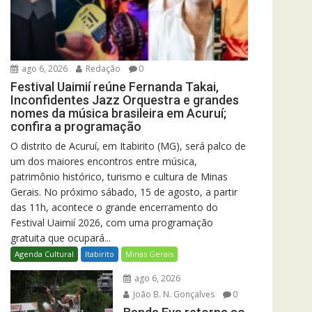
ago 6, 2026
Redação
0
Festival Uaimií reúne Fernanda Takai,
Inconfidentes Jazz Orquestra e grandes
nomes da música brasileira em Acuruí;
confira a programação
O distrito de Acuruí, em Itabirito (MG), será palco de
um dos maiores encontros entre música,
patrimônio histórico, turismo e cultura de Minas
Gerais. No próximo sábado, 15 de agosto, a partir
das 11h, acontece o grande encerramento do
Festival Uaimií 2026, com uma programação
gratuita que ocupará...
Agenda Cultural
Itabirito
Minas Gerais
ago 6, 2026
João B. N. Gonçalves
0