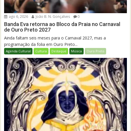
ago 6, 2026
João B. N. Gonçalves
0
Banda Eva retorna ao Bloco da Praia no Carnaval
de Ouro Preto 2027
Ainda faltam seis meses para o Carnaval 2027, mas a
programação da folia em Ouro Preto...
Agenda Cultural
Cultura
Destaque
Música
Ouro Preto