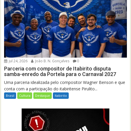
jul 24, 2026
João B. N. Gonçalves
0
Parceria com compositor de Itabirito disputa
samba-enredo da Portela para o Carnaval 2027
Uma parceria idealizada pelo compositor Wagner Benson e que
conta com a participação do itabiritense Pirulito...
Brasil
Cultura
Destaque
Itabirito