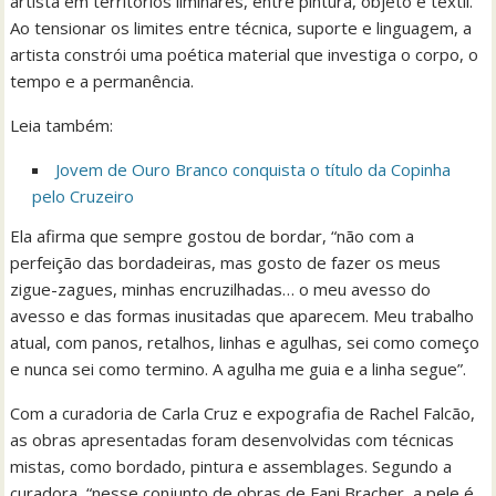
artista em territórios liminares, entre pintura, objeto e têxtil.
Ao tensionar os limites entre técnica, suporte e linguagem, a
artista constrói uma poética material que investiga o corpo, o
tempo e a permanência.
Leia também:
Jovem de Ouro Branco conquista o título da Copinha
pelo Cruzeiro
Ela afirma que sempre gostou de bordar, “não com a
perfeição das bordadeiras, mas gosto de fazer os meus
zigue-zagues, minhas encruzilhadas… o meu avesso do
avesso e das formas inusitadas que aparecem. Meu trabalho
atual, com panos, retalhos, linhas e agulhas, sei como começo
e nunca sei como termino. A agulha me guia e a linha segue”.
Com a curadoria de Carla Cruz e expografia de Rachel Falcão,
as obras apresentadas foram desenvolvidas com técnicas
mistas, como bordado, pintura e assemblages. Segundo a
curadora, “nesse conjunto de obras de Fani Bracher, a pele é